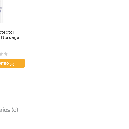
otector
a Noruega
rrito
ios (0)