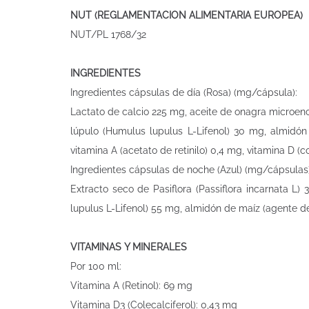
NUT (REGLAMENTACION ALIMENTARIA EUROPEA)
NUT/PL 1768/32
INGREDIENTES
Ingredientes cápsulas de día (Rosa) (mg/cápsula):
Lactato de calcio 225 mg, aceite de onagra microen
lúpulo (Humulus lupulus L-Lifenol) 30 mg, almidón 
vitamina A (acetato de retinilo) 0,4 mg, vitamina D (c
Ingredientes cápsulas de noche (Azul) (mg/cápsulas)
Extracto seco de Pasiflora (Passiflora incarnata L
lupulus L-Lifenol) 55 mg, almidón de maíz (agente de
VITAMINAS Y MINERALES
Por 100 ml:
Vitamina A (Retinol): 69 mg
Vitamina D3 (Colecalciferol): 0,43 mg