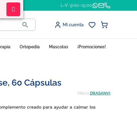
L–V: 9:00–15:00

Mi cuenta
erapia
Ortopedia
Mascotas
¡Promociones!
se, 60 Cápsulas
Marca
DRASANVI
complemento creado para ayudar a calmar los