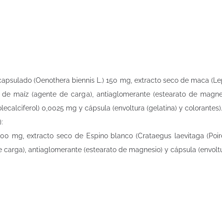
capsulado (Oenothera biennis L.) 150 mg, extracto seco de maca (
de maíz (agente de carga), antiaglomerante (estearato de magnesi
olecalciferol) 0,0025 mg y cápsula (envoltura (gelatina) y colorantes)
:
) 300 mg, extracto seco de Espino blanco (Crataegus laevitaga (Po
 carga), antiaglomerante (estearato de magnesio) y cápsula (envoltur