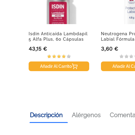
Isdin Anticaída Lambdapil
Neutrogena Pr
5 Alfa Plus, 60 Cápsulas
Labial Fórmul
SPF...
43,15 €
3,60 €
Precio
Precio
Añadir Al Carrito
Añadir Al Ca
Descripción
Alérgenos
Comentar