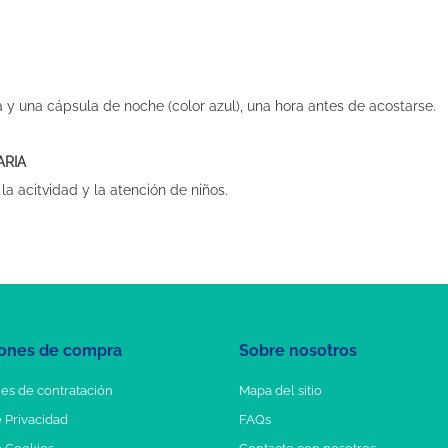
 y una cápsula de noche (color azul), una hora antes de acostarse.
ARIA
a acitvidad y la atención de niños.
ones de compra
Sobre nosotros
es de contratación
Mapa del sitio
e Privacidad
FAQs