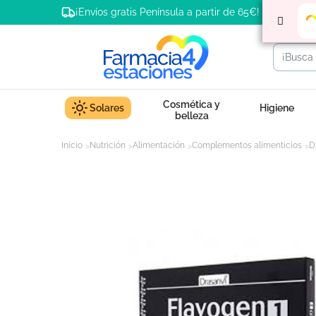
¡Envíos gratis Península a partir de 65€!
Cosmética y
Solares
Higiene
belleza
Inicio
Nutrición
Alimentación
Complementos alimenticios
D