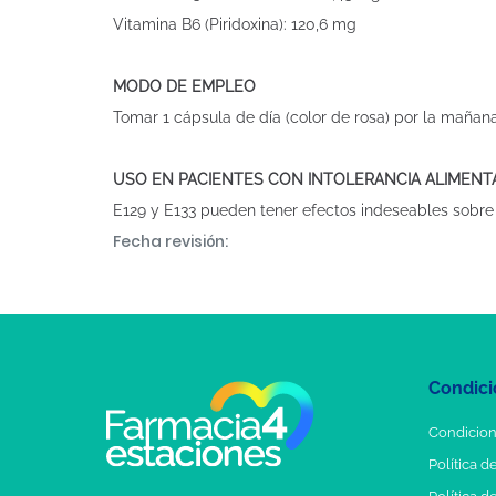
Vitamina B6 (Piridoxina): 120,6 mg
MODO DE EMPLEO
Tomar 1 cápsula de día (color de rosa) por la mañana
USO EN PACIENTES CON INTOLERANCIA ALIMENT
E129 y E133 pueden tener efectos indeseables sobre l
Fecha revisión:
Condici
Condicion
Política d