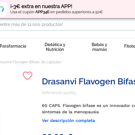
Regístrate
y obtén
puntos
por tus compras
¡-3€ extra en nuestra APP!
Usa el cupón
APP34E
en pedidos superiores a 50€
Dietética y
Bebés y
Parafarmacia
Fitot
Nutrición
mamás
rasanvi Flavogen Bifase, 60 cápsulas
Drasanvi Flavogen Bifa
Referencia:
511769
60 CAPS. Flavogen bifase es un innovador 
síntomas de la menopausia
Ver descripción completa