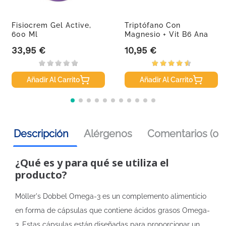
Fisiocrem Gel Active,
Triptófano Con
600 Ml
Magnesio + Vit B6 Ana
María...
33,95 €
10,95 €
Precio
Precio
Añadir Al Carrito
Añadir Al Carrito
Descripción
Alérgenos
Comentarios (0)
¿Qué es y para qué se utiliza el
producto?
Möller's Dobbel Omega-3 es un complemento alimenticio
en forma de cápsulas que contiene ácidos grasos Omega-
3. Estas cápsulas están diseñadas para proporcionar un