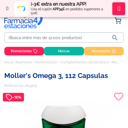
¡-3€ extra en nuestra APP!
Regístrate
y obtén
puntos
por tus compras
Usa el cupón
APP34E
en pedidos superiores a
50€

Promociones
Marcas
Novedades
Inicio
Nutrición
Alimentación
Complementos alimenticios
Moller's Omega 3, 112 capsulas
Moller's Omega 3, 112 Capsulas
Referencia:
184565
-15%