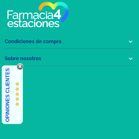

Condiciones de compra

Sobre nosotros
OPINIONES CLIENTES