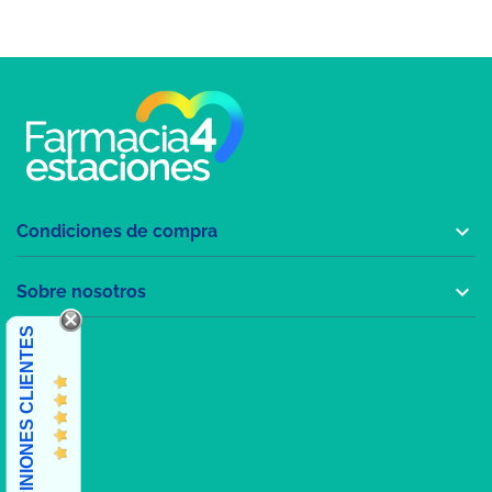

Condiciones de compra

Sobre nosotros
OPINIONES CLIENTES