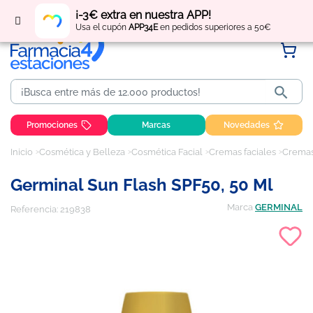
Regístrate
y obtén
puntos
por tus compras
¡-3€ extra en nuestra APP!
Usa el cupón
APP34E
en pedidos superiores a 50€

Promociones
Marcas
Novedades
Inicio
Cosmética y Belleza
Cosmética Facial
Cremas faciales
Cremas
Germinal Sun Flash SPF50, 50 Ml
Marca
GERMINAL
Referencia:
219838