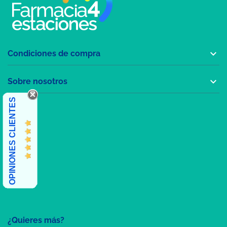

Condiciones de compra

Sobre nosotros
OPINIONES CLIENTES
¿Quieres más?