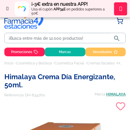
¡-3€ extra en nuestra APP!
Regístrate
y obtén
puntos
por tus compras
Usa el cupón
APP34E
en pedidos superiores a
50€

Promociones
Marcas
Novedades
Inicio
Cosmética y Belleza
Cosmética Facial
Cremas faciales
Himalaya Crema Día Energizante, 50ml.
Himalaya Crema Día Energizante,
50ml.
Marca
HIMALAYA
Referencia:
DH-834760