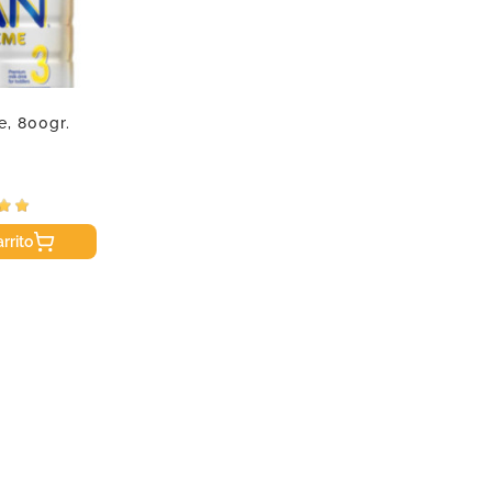
, 800gr.
rrito