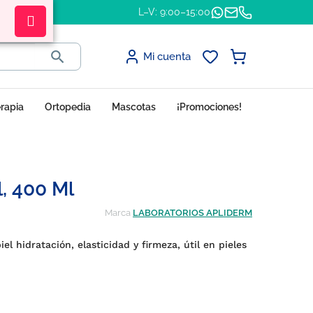
L–V: 9:00–15:00

Mi cuenta
erapia
Ortopedia
Mascotas
¡Promociones!
, 400 Ml
Marca
LABORATORIOS APLIDERM
l hidratación, elasticidad y firmeza, útil en pieles