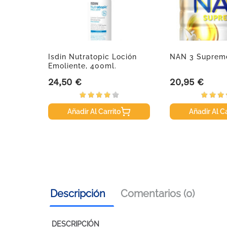
Isdin Nutratopic Loción
NAN 3 Supreme
Emoliente, 400ml.
24,50 €
20,95 €
Precio
Precio
Añadir Al Carrito
Añadir Al Ca
Descripción
Comentarios (0)
DESCRIPCIÓN