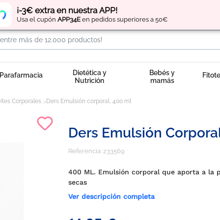
Regístrate
y obtén
puntos
por tus compras
¡-3€ extra en nuestra APP!
Usa el cupón
APP34E
en pedidos superiores a 50€
Dietética y
Bebés y
Parafarmacia
Fitot
Nutrición
mamás
ites Corporales
Ders Emulsión corporal, 400 ml
Ders Emulsión Corporal
Referencia:
233569
400 ML. Emulsión corporal que aporta a la pie
secas
Ver descripción completa