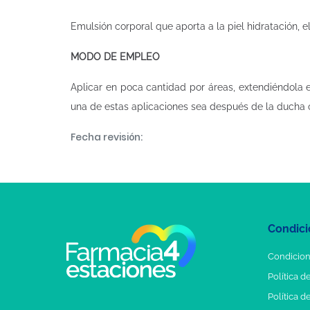
Emulsión corporal que aporta a la piel hidratación, el
MODO DE EMPLEO
Aplicar en poca cantidad por áreas, extendiéndola 
una de estas aplicaciones sea después de la ducha 
Fecha revisión:
Condici
Condicion
Política d
Política d