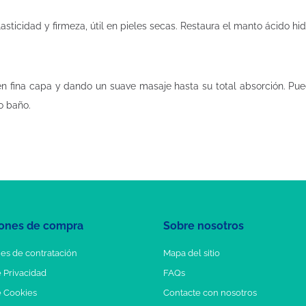
asticidad y firmeza, útil en pieles secas. Restaura el manto ácido hidr
en fina capa y dando un suave masaje hasta su total absorción. Pu
o baño.
ones de compra
Sobre nosotros
es de contratación
Mapa del sitio
e Privacidad
FAQs
e Cookies
Contacte con nosotros