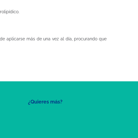
olipídico.
ede aplicarse más de una vez al día, procurando que
¿Quieres más?