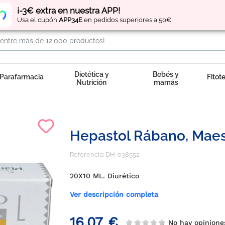
Regístrate
y obtén
puntos
por tus compras
¡-3€ extra en nuestra APP!
Usa el cupón
APP34E
en pedidos superiores a 50€
Dietética y
Bebés y
Parafarmacia
Fitot
Nutrición
mamás
Hepastol Rábano, Maes
Referencia:
DH-038552
20X10 ML. Diurético
Ver descripción completa
16,07 €
No hay opinion