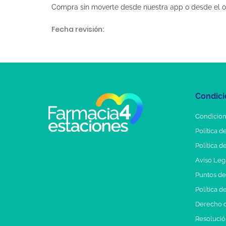
Compra sin moverte desde nuestra app o desde el o
Fecha revisión:
Condici
Condicion
Política d
Política d
Aviso Leg
Puntos d
Política d
Derecho d
Resolución