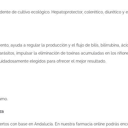
te de cultivo ecológico. Hepatoprotector, colerético, diurético y e
iento, ayuda a regular la producción y el flujo de bilis, bilirrubina, 
rásitos, impulsar la eliminación de toxinas acumuladas en los riñon
idadosamente elegidos para ofrecer el mejor resultado.
umo.
za
rtos con base en Andalucía. En nuestra farmacia online podrás enco