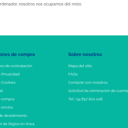
rdenador, nosotros nos ocupamos del resto.
ones de compra
Sobre nosotros
es de contratación
Mapa del sitio
e Privacidad
FAQs
e Cookies
Contacte con nosotros
al
Solicitud de eliminación de cuent
e compra
Tel: +34 857 820 028
e envíos
e desistimiento
 de litigios en línea