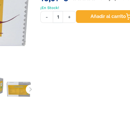
¡En Stock!
Añadir al carrito
-
+
