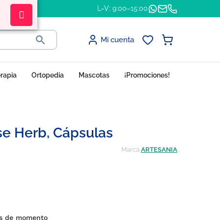
L–V: 9:00–15:00

Mi cuenta
erapia
Ortopedia
Mascotas
¡Promociones!
e Herb, Cápsulas
Marca
ARTESANIA
es de momento