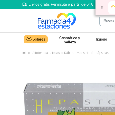
¡Envíos gratis Península a partir de 65€!
Cosmética y
Solares
Higiene
belleza
Inicio
Fitoterapia
Hepastol Rábano, Maese Herb, cápsulas