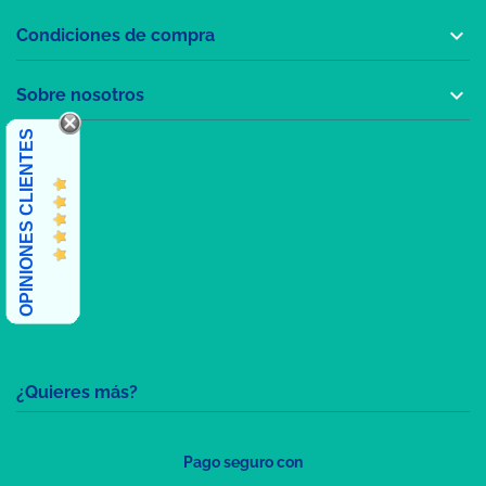

Condiciones de compra

Sobre nosotros
OPINIONES CLIENTES
¿Quieres más?
Pago seguro con