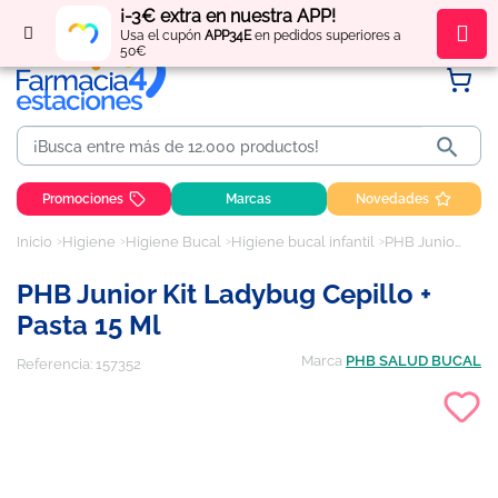
¡-3€ extra en nuestra APP!
Regístrate
y obtén
puntos
por tus compras
Usa el cupón
APP34E
en pedidos superiores a
50€

Promociones
Marcas
Novedades
Inicio
Higiene
Higiene Bucal
Higiene bucal infantil
PHB Junior Kit Ladybug Cepillo + Pasta 15 ml
PHB Junior Kit Ladybug Cepillo +
Pasta 15 Ml
Marca
PHB SALUD BUCAL
Referencia:
157352