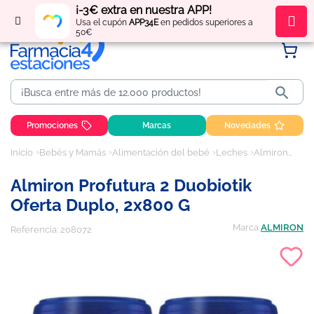
¡-3€ extra en nuestra APP!
Regístrate
y obtén
puntos
por tus compras
Usa el cupón
APP34E
en pedidos superiores a
50€

Promociones
Marcas
Novedades
Inicio
Bebés y Mamás
Alimentación del bebé
Leches
Almiron Profutura 2 Duobiotik oferta duplo, 2x800 g
Almiron Profutura 2 Duobiotik
Oferta Duplo, 2x800 G
Marca
ALMIRON
Referencia:
208072