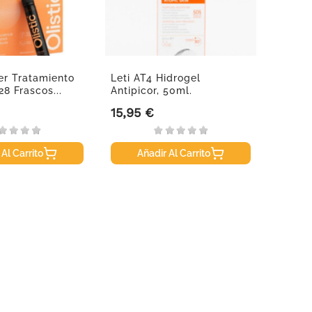
jer Tratamiento
Leti AT4 Hidrogel
Leti A
28 Frascos...
Antipicor, 50ml.
200 M
15,95 €
16,50
Precio
Precio
 Al Carrito
Añadir Al Carrito
A