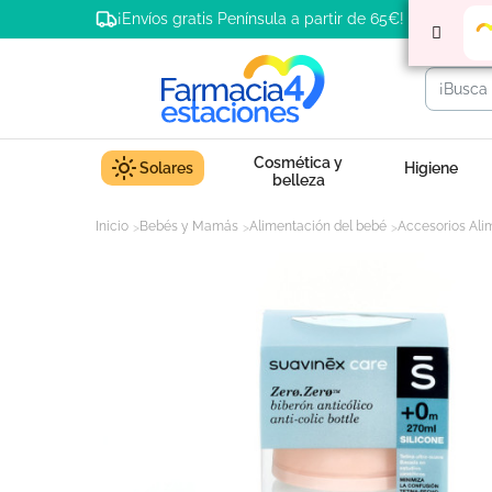
¡Envíos gratis Península a partir de 65€!
Cosmética y
Solares
Higiene
belleza
Inicio
Bebés y Mamás
Alimentación del bebé
Accesorios Ali