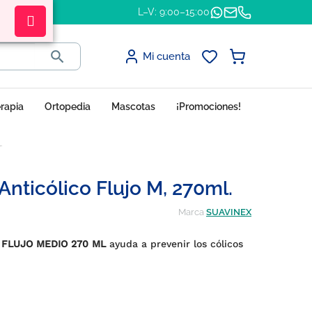
L–V: 9:00–15:00

Mi cuenta
erapia
Ortopedia
Mascotas
¡Promociones!
.
nticólico Flujo M, 270ml.
Marca
SUAVINEX
 FLUJO MEDIO 270 ML
ayuda a prevenir los cólicos