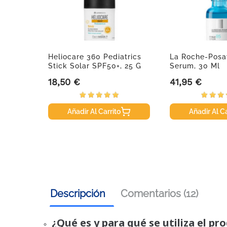
caries
Heliocare 360 Pediatrics
La Roche-Posa
Stick Solar SPF50+, 25 G
Serum, 30 Ml
18,50 €
41,95 €
Precio
Precio
Añadir Al Carrito
Añadir Al Ca
Descripción
Comentarios (12)
¿Qué es y para qué se utiliza el pr