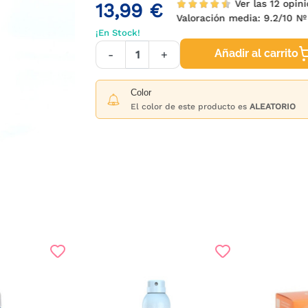
Ver las 12 opin
13,99 €
Valoración media:
9.2
/10 Nº
¡En Stock!
Añadir al carrito
-
+
Color
El color de este producto es
ALEATORIO