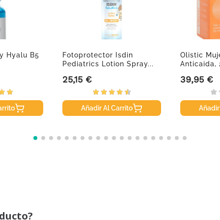
y Hyalu B5
Fotoprotector Isdin
Olistic Mu
Pediatrics Lotion Spray...
Anticaida, 
25,15 €
39,95 €
Precio
Precio
rrito
Añadir Al Carrito
Añadir
oducto?