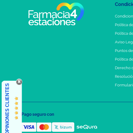
Condici
Condicion
Política d
Política d
Aviso Leg
Puntos d
Política d
Derecho d
Resolución
Formulari
OPINIONES CLIENTES
Pago seguro con