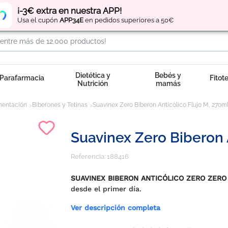
Regístrate
y obtén
puntos
por tus compras
¡-3€ extra en nuestra APP!
Usa el cupón
APP34E
en pedidos superiores a 50€
Dietética y
Bebés y
Parafarmacia
Fitot
Nutrición
mamás
mentación
Biberones y Tetinas
Suavinex Zero Biberon Anticólico Flujo M, 270ml
Suavinex Zero Biberon A
Referencia:
188416
SUAVINEX BIBERON ANTICÓLICO ZERO ZERO
desde el primer día.
Ver descripción completa