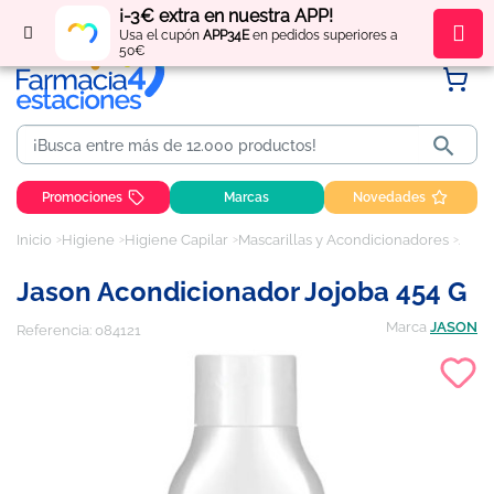
¡-3€ extra en nuestra APP!
Regístrate
y obtén
puntos
por tus compras
Usa el cupón
APP34E
en pedidos superiores a
50€

Promociones
Marcas
Novedades
Inicio
Higiene
Higiene Capilar
Mascarillas y Acondicionadores
Jason Acondicionador Jojoba 454 g
Jason Acondicionador Jojoba 454 G
Marca
JASON
Referencia:
084121