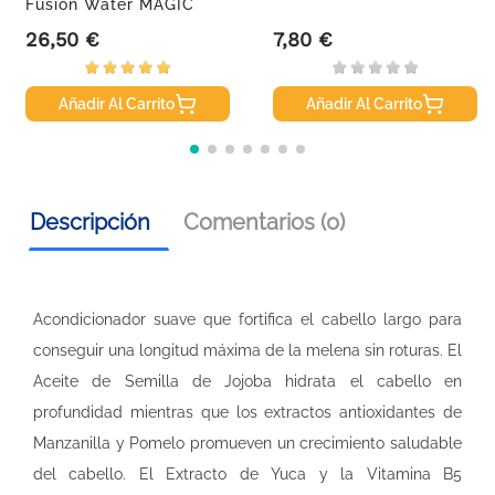
Fusion Water MAGIC
Repair...
26,50 €
7,80 €
Precio
Precio
Añadir Al Carrito
Añadir Al Carrito
Descripción
Comentarios (0)
Acondicionador suave que fortifica el cabello largo para
conseguir una longitud máxima de la melena sin roturas. El
Aceite de Semilla de Jojoba hidrata el cabello en
profundidad mientras que los extractos antioxidantes de
Manzanilla y Pomelo promueven un crecimiento saludable
del cabello. El Extracto de Yuca y la Vitamina B5