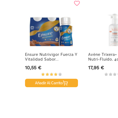
Ensure Nutrivigor Fuerza Y
Avène Trixera
Vitalidad Sabor...
Nutri-Fluido, 
10,55 €
17,95 €
Precio
Precio
Añadir Al Carrito