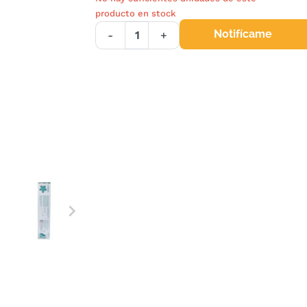
producto en stock
Notifícame
-
+
