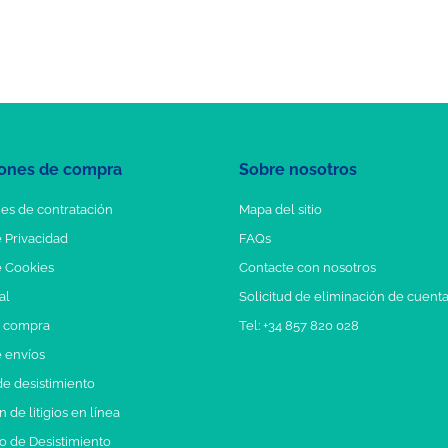
ones de compra
Sobre nosotros
es de contratación
Mapa del sitio
e Privacidad
FAQs
e Cookies
Contacte con nosotros
al
Solicitud de eliminación de cuent
e compra
Tel: +34 857 820 028
e envíos
e desistimiento
 de litigios en línea
o de Desistimiento