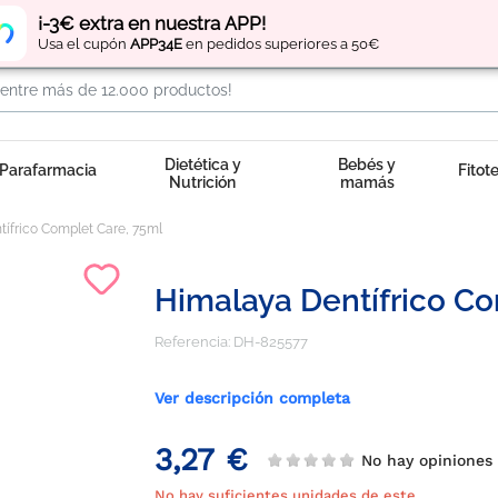
Regístrate
y obtén
puntos
por tus compras
¡-3€ extra en nuestra APP!
Usa el cupón
APP34E
en pedidos superiores a 50€
Dietética y
Bebés y
Parafarmacia
Fitot
Nutrición
mamás
ífrico Complet Care, 75ml
Himalaya Dentífrico Co
Referencia:
DH-825577
Ver descripción completa
3,27 €
No hay opinione
No hay suficientes unidades de este