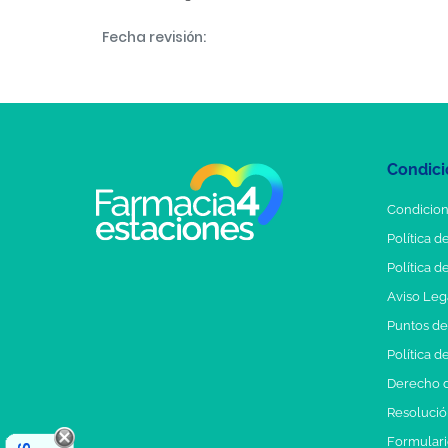
Fecha revisión:
Condici
Condicion
Política d
Política d
Aviso Leg
Puntos d
Política d
Derecho d
Resolución
Formulari