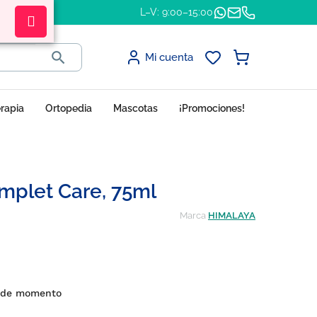
L–V: 9:00–15:00

Mi cuenta
erapia
Ortopedia
Mascotas
¡Promociones!
mplet Care, 75ml
Marca
HIMALAYA
s de momento