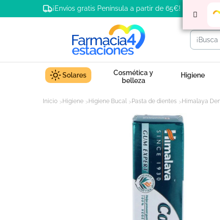
¡Envíos gratis Península a partir de 65€!
Cosmética y
Solares
Higiene
belleza
Inicio
Higiene
Higiene Bucal
Pasta de dientes
Himalaya Dent