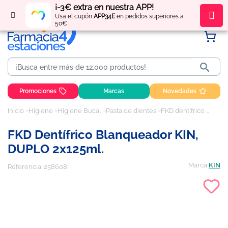
¡-3€ extra en nuestra APP!
Regístrate
y obtén
puntos
por tus compras
Usa el cupón
APP34E
en pedidos superiores a
50€

Promociones
Marcas
Novedades
Inicio
Higiene
Higiene Bucal
Pasta de dientes
FKD dentífrico blanqueador KIN, DUPLO 2x125ml.
FKD Dentífrico Blanqueador KIN,
DUPLO 2x125ml.
Marca
KIN
Referencia:
258608