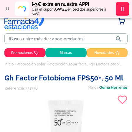
¡-3€ extra en nuestra APP!
Regístrate
y obtén
puntos
por tus compras
Usa el cupón
APP34E
en pedidos superiores a
50€

Promociones
Marcas
Novedades
Inicio
Protección solar
Protección solar facial
gh Factor Fotobioma FPS50+, 50 ml
Gh Factor Fotobioma FPS50+, 50 Ml
Marca
Gema Herrerías
Referencia:
331736