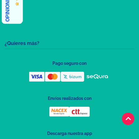
¿Quieres más?
Pago seguro con
Envíos realizados con
keyboard_arrow_up
Descarga nuestra app