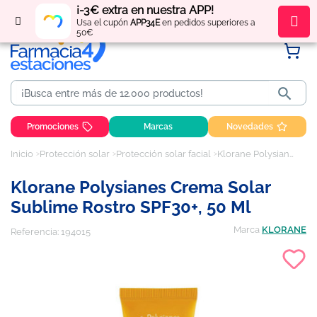
¡-3€ extra en nuestra APP!
Regístrate
y obtén
puntos
por tus compras
Usa el cupón
APP34E
en pedidos superiores a
50€

Promociones
Marcas
Novedades
Inicio
Protección solar
Protección solar facial
Klorane Polysianes Crema Solar Sublime Rostro SPF30+, 50 ml
Klorane Polysianes Crema Solar
Sublime Rostro SPF30+, 50 Ml
Marca
KLORANE
Referencia:
194015