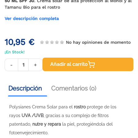
50 ML SPF 30
. Crema solar de alta protección al Monoi y al
Tamanu Bio para el rostro
Ver descripción completa
10,95 €
No hay opiniones de momento
¡En Stock!
Añadir al carrito
-
+
Descripción
Comentarios (0)
Polysianes Crema Solar para el
rostro
protege de los
rayos
UVA /UVB
, gracias a su complejo de filtros
patentado,
nutre y repara
la piel, protegiéndola del
fotoenvejecimiento.