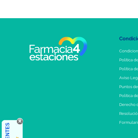
Condici
Condicion
Política d
Política d
Aviso Leg
Puntos d
Política d
Derecho d
Resolución
Formulari