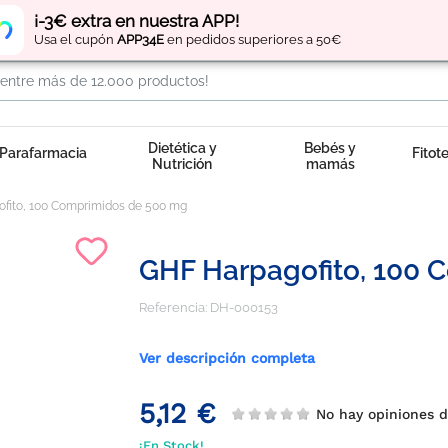
Regístrate
y obtén
puntos
por tus compras
¡-3€ extra en nuestra APP!
Usa el cupón
APP34E
en pedidos superiores a 50€
Dietética y
Bebés y
Parafarmacia
Fitot
Nutrición
mamás
fito, 100 Comprimidos de 500 mg
GHF Harpagofito, 100 
Referencia:
DH-000153
Ver descripción completa
5,12 €
No hay opiniones
¡En Stock!