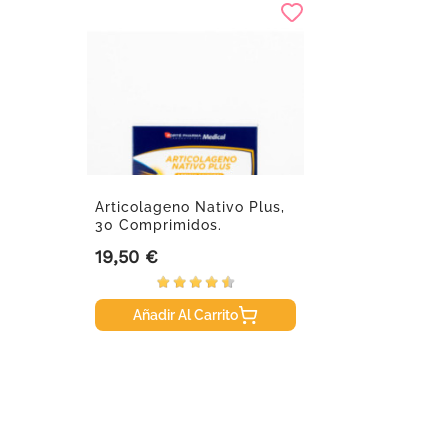
Articolageno Nativo Plus,
30 Comprimidos.
19,50 €
Precio
Añadir Al Carrito