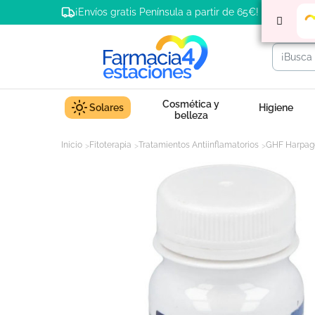
¡Envíos gratis Península a partir de 65€!
Cosmética y
Solares
Higiene
belleza
Inicio
Fitoterapia
Tratamientos Antiinflamatorios
GHF Harpago