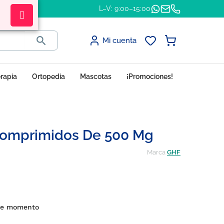
L–V: 9:00–15:00

Mi cuenta
erapia
Ortopedia
Mascotas
¡Promociones!
Comprimidos De 500 Mg
Marca
GHF
 de momento