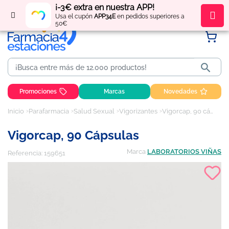
¡-3€ extra en nuestra APP!
Regístrate
y obtén
puntos
por tus compras
Usa el cupón
APP34E
en pedidos superiores a
50€

Promociones
Marcas
Novedades
Inicio
Parafarmacia
Salud Sexual
Vigorizantes
Vigorcap, 90 cápsulas
Vigorcap, 90 Cápsulas
Marca
LABORATORIOS VIÑAS
Referencia:
159651