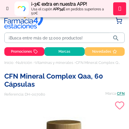
¡-3€ extra en nuestra APP!
Regístrate
y obtén
puntos
por tus compras
Usa el cupón
APP34E
en pedidos superiores a
50€

Promociones
Marcas
Novedades
Inicio
Nutrición
Vitaminas y minerales
CFN Mineral Complex Qaa, 60 cápsulas
CFN Mineral Complex Qaa, 60
Cápsulas
Marca
CFN
Referencia:
DH-007080