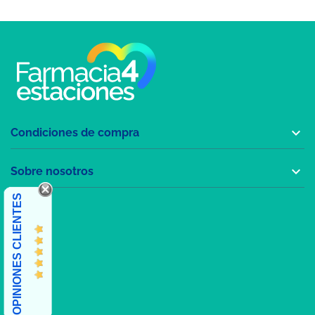

Condiciones de compra

Sobre nosotros
OPINIONES CLIENTES