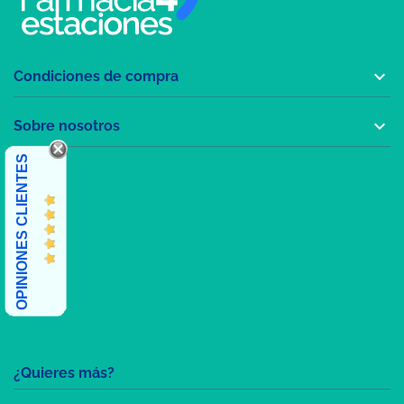

Condiciones de compra

Sobre nosotros
OPINIONES CLIENTES
¿Quieres más?