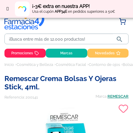
Regístrate
y obtén
puntos
por tus compras
¡-3€ extra en nuestra APP!
Usa el cupón
APP34E
en pedidos superiores a 50€

Promociones
Marcas
Novedades
Inicio
Cosmética y Belleza
Cosmética Facial
Contorno de ojos
Bolsa
Remescar Crema Bolsas Y Ojeras
Stick, 4ml.
Marca
REMESCAR
Referencia:
200141