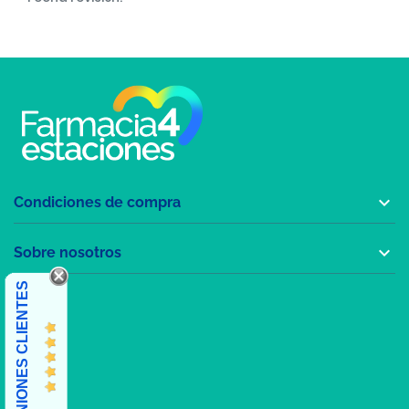

Condiciones de compra

Sobre nosotros
OPINIONES CLIENTES