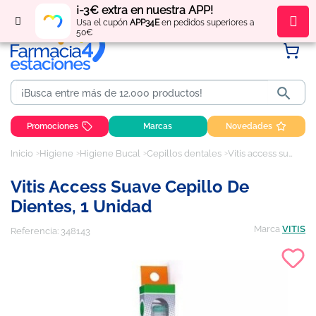
¡-3€ extra en nuestra APP!
Regístrate
y obtén
puntos
por tus compras
Usa el cupón
APP34E
en pedidos superiores a
50€

Promociones
Marcas
Novedades
Inicio
Higiene
Higiene Bucal
Cepillos dentales
Vitis access suave cepillo de dientes, 1 unidad
Vitis Access Suave Cepillo De
Dientes, 1 Unidad
Marca
VITIS
Referencia:
348143