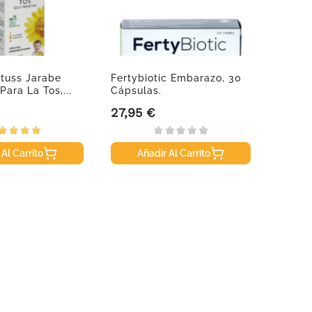
tuss Jarabe
Fertybiotic Embarazo, 30
Clearb
Para La Tos,...
Cápsulas.
Embar
27,95 €
11,95
Precio
Precio
 Al Carrito
Añadir Al Carrito
A