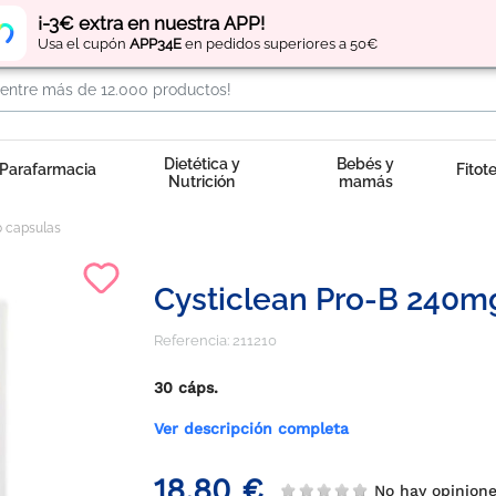
Regístrate
y obtén
puntos
por tus compras
¡-3€ extra en nuestra APP!
Usa el cupón
APP34E
en pedidos superiores a 50€
Dietética y
Bebés y
Parafarmacia
Fitot
Nutrición
mamás
0 capsulas
Cysticlean Pro-B 240m
Referencia:
211210
30 cáps.
Ver descripción completa
18,80 €
No hay opinion