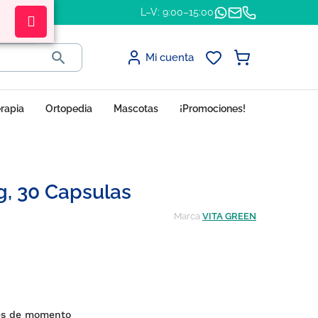
L–V: 9:00–15:00

Mi cuenta
erapia
Ortopedia
Mascotas
¡Promociones!
g, 30 Capsulas
Marca
VITA GREEN
es de momento