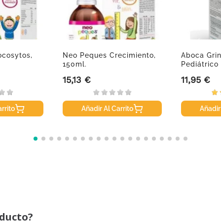
cosytos,
Neo Peques Crecimiento,
Aboca Grin
150ml.
Pediátrico 
15,13 €
11,95 €
Precio
Precio
rrito
Añadir Al Carrito
Añadir
oducto?