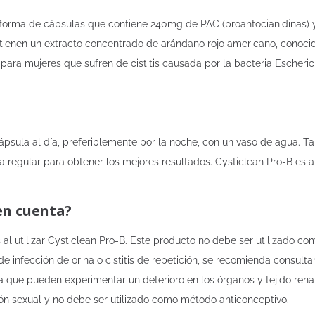
forma de cápsulas que contiene 240mg de PAC (proantocianidinas) y
ontienen un extracto concentrado de arándano rojo americano, conoci
para mujeres que sufren de cistitis causada por la bacteria Escheric
cápsula al día, preferiblemente por la noche, con un vaso de agua. 
ma regular para obtener los mejores resultados. Cysticlean Pro-B es
en cuenta?
l utilizar Cysticlean Pro-B. Este producto no debe ser utilizado como
de infección de orina o cistitis de repetición, se recomienda consu
a que pueden experimentar un deterioro en los órganos y tejido ren
n sexual y no debe ser utilizado como método anticonceptivo.