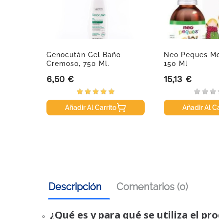
 Cepillo
Genocután Gel Baño
Neo Peques Mo
ad
Cremoso, 750 Ml.
150 Ml
6,50 €
15,13 €
Precio
Precio
Añadir Al Carrito
Añadir Al Ca
Descripción
Comentarios (0)
¿Qué es y para qué se utiliza el pr