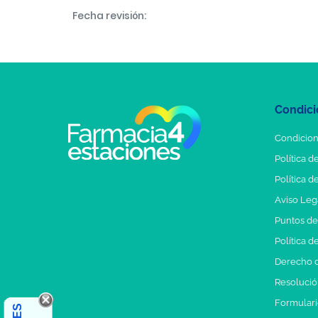
Fecha revisión:
Condici
Condicion
Política d
Política d
Aviso Leg
Puntos d
Política d
Derecho d
Resolución
Formulari