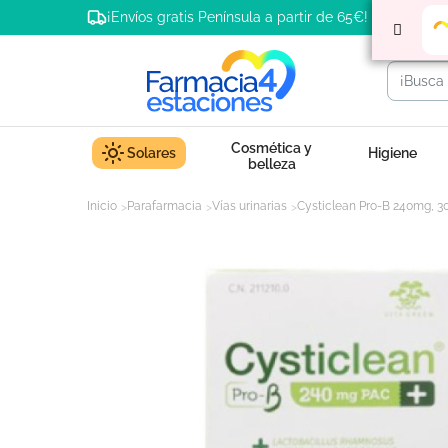
¡Envíos gratis Península a partir de 65€!
Cosmética y
Solares
Higiene
belleza
Inicio
Parafarmacia
Vías urinarias
Cysticlean Pro-B 240mg, 3