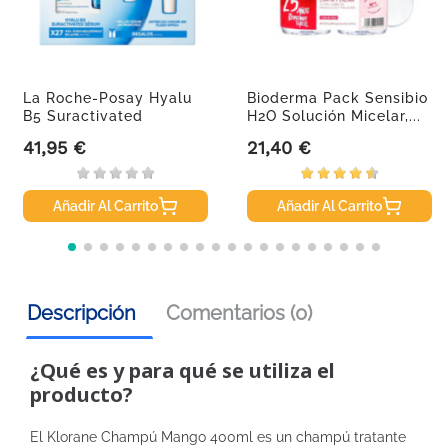
La Roche-Posay Hyalu
Bioderma Pack Sensibio
B5 Suractivated
H2O Solución Micelar,...
Sérum,...
41,95 €
21,40 €
Precio
Precio
Añadir Al Carrito
Añadir Al Carrito
Descripción
Comentarios (0)
¿Qué es y para qué se utiliza el
producto?
El Klorane Champú Mango 400ml es un champú tratante