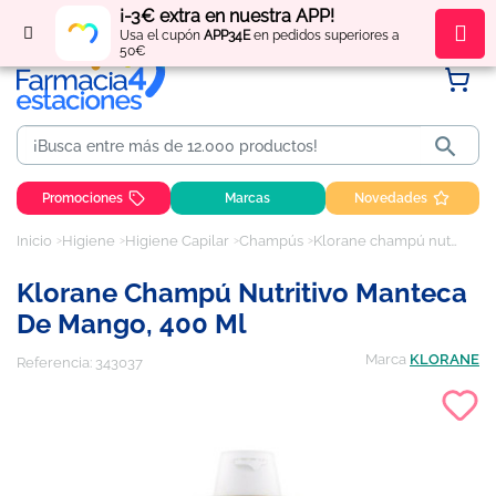
¡-3€ extra en nuestra APP!
Regístrate
y obtén
puntos
por tus compras
Usa el cupón
APP34E
en pedidos superiores a
50€

Promociones
Marcas
Novedades
Inicio
Higiene
Higiene Capilar
Champús
Klorane champú nutritivo manteca de mango, 400 ml
Klorane Champú Nutritivo Manteca
De Mango, 400 Ml
Marca
KLORANE
Referencia:
343037