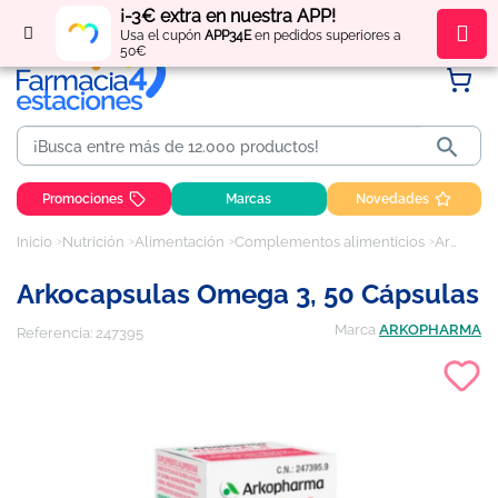
¡-3€ extra en nuestra APP!
Regístrate
y obtén
puntos
por tus compras
Usa el cupón
APP34E
en pedidos superiores a
50€

Promociones
Marcas
Novedades
Inicio
Nutrición
Alimentación
Complementos alimenticios
Arkocapsulas Omega 3, 50 cápsulas
Arkocapsulas Omega 3, 50 Cápsulas
Marca
ARKOPHARMA
Referencia:
247395