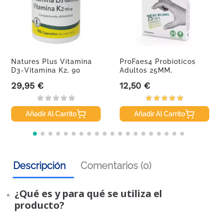
Natures Plus Vitamina
ProFaes4 Probioticos
D3-Vitamina K2, 90
Adultos 25MM,
Cápsulas.
30cápsulas.
29,95 €
12,50 €
Precio
Precio
Añadir Al Carrito
Añadir Al Carrito
Descripción
Comentarios (0)
¿Qué es y para qué se utiliza el
producto?