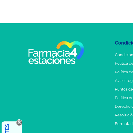
Condici
Condicion
Política d
Política d
Aviso Leg
Puntos d
Política d
Derecho d
Resolución
Formulari