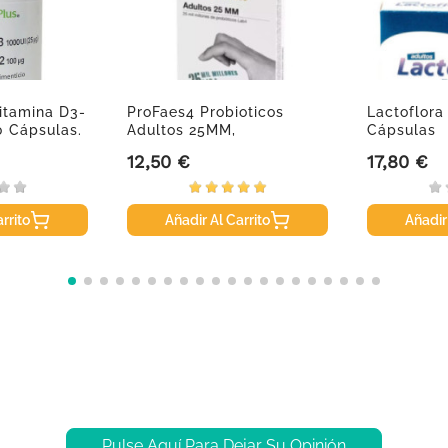
itamina D3-
ProFaes4 Probioticos
Lactoflora
0 Cápsulas.
Adultos 25MM,
Cápsulas
30cápsulas.
12,50 €
17,80 €
Precio
Precio
rrito
Añadir Al Carrito
Añadir
Pulse Aquí Para Dejar Su Opinión