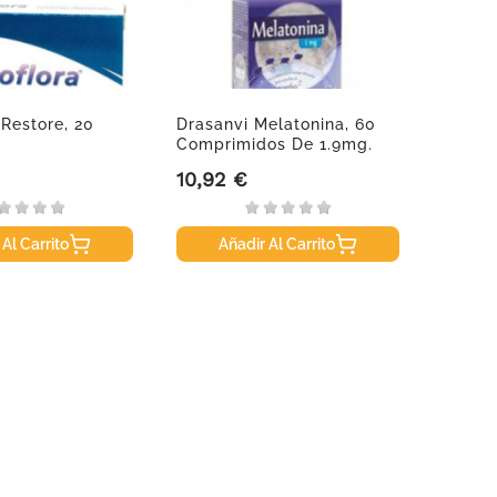
 Restore, 20
Drasanvi Melatonina, 60
Epapl
Comprimidos De 1.9mg.
Melato
Balanc
10,92 €
13,50
Precio
Precio
 Al Carrito
Añadir Al Carrito
A