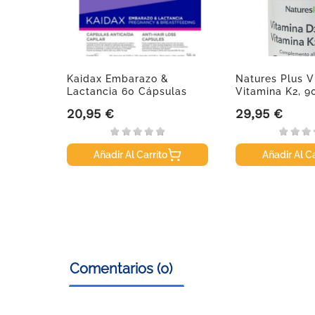
a, 90
Kaidax Embarazo &
Natures Plus V
Lactancia 60 Cápsulas
Vitamina K2, 9
Anticaída
20,95 €
29,95 €
Precio
Precio
Añadir Al Carrito
Añadir Al Ca
Comentarios (0)