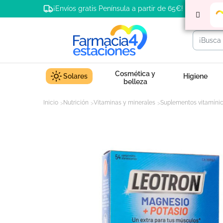
¡Envíos gratis Península a partir de 65€!
Cosmética y
Solares
Higiene
belleza
Inicio
Nutrición
Vitaminas y minerales
Suplementos vitamíni