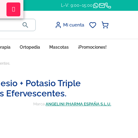
L–V: 9:00–15:00

Mi cuenta
erapia
Ortopedia
Mascotas
¡Promociones!
entes.
sio + Potasio Triple
s Efervescentes.
Marca
ANGELINI PHARMA ESPAÑA S.L.U.