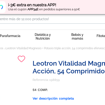
Regístrate
y obtén
puntos
por tus compras
¡-3€ extra en nuestra APP!
Usa el cupón
APP34E
en pedidos superiores a 50€
Dietética y
Bebés y
Parafarmacia
Fitot
Nutrición
mamás
cos
Leotron Vitalidad Magnesio + Potasio triple acción, 54 comprimidos efervesc
Leotron Vitalidad Magne
Acción, 54 Comprimido
Referencia:
198859
54 COMP.
Ver descripción completa