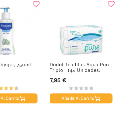
bygel, 750ml.
Dodot Toallitas Aqua Pure
Ricol
Triplo , 144 Unidades.
Limón 
70g.
7,95 €
2,20 
Precio
Precio
 Al Carrito
Añadir Al Carrito
A