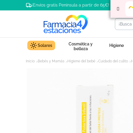
¡Envíos gratis Península a partir de 65€!
Cosmética y
Solares
Higiene
belleza
Inicio
Bebés y Mamás
Higiene del bebé
Cuidado del culito
H