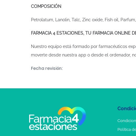
COMPOSICIÓN
Petrolatum, Lanolin, Talc, Zinc oxide, Fish oil, Parfu
FARMACIA 4 ESTACIONES, TU FARMACIA ONLINE 
Nuestro equipo está formado por farmacéuticos exp
moverte desde nuestra app o desde el ordenador, n
Fecha revisión:
Condici
Condicion
Política d