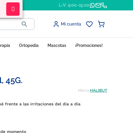
L–V: 9:00–15:00

Mi cuenta
erapia
Ortopedia
Mascotas
¡Promociones!
, 45G.
Marca
HALIBUT
bé frente a las irritaciones del día a día
s de momento