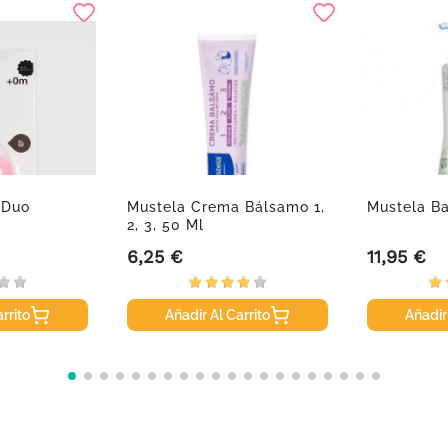
 Duo
Mustela Crema Bálsamo 1,
Mustela Ba
2, 3, 50 Ml
6,25 €
11,95 €
Precio
Precio
rrito
Añadir Al Carrito
Añadir