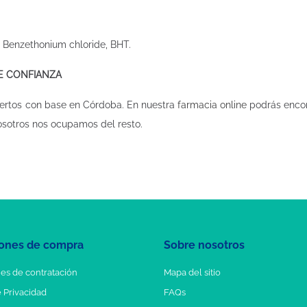
m, Benzethonium chloride, BHT.
DE CONFIANZA
ertos con base en Córdoba. En nuestra
farmacia online
podrás encon
osotros nos ocupamos del resto.
ones de compra
Sobre nosotros
es de contratación
Mapa del sitio
e Privacidad
FAQs