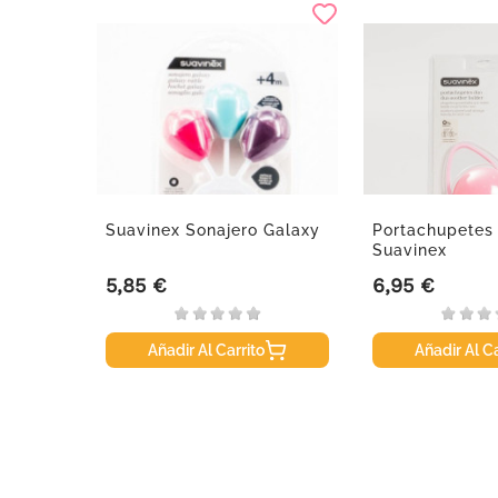
o
Suavinex Sonajero Galaxy
Portachupetes
r
Suavinex
5,85 €
6,95 €
Precio
Precio
Añadir Al Carrito
Añadir Al Ca