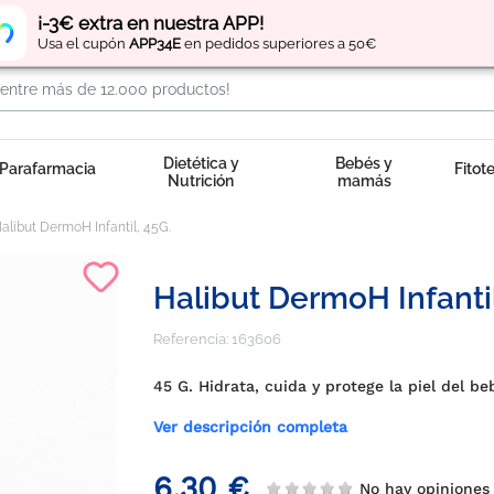
Regístrate
y obtén
puntos
por tus compras
¡-3€ extra en nuestra APP!
Usa el cupón
APP34E
en pedidos superiores a 50€
Dietética y
Bebés y
Parafarmacia
Fitot
Nutrición
mamás
alibut DermoH Infantil, 45G.
Halibut DermoH Infantil
Referencia:
163606
45 G. Hidrata, cuida y protege la piel del be
Ver descripción completa
6,30 €
No hay opinione