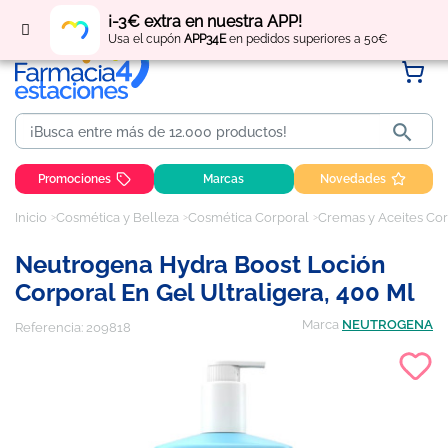
Regístrate
y obtén
puntos
por tus compras
¡-3€ extra en nuestra APP!
Usa el cupón
APP34E
en pedidos superiores a 50€

Promociones
Marcas
Novedades
Inicio
Cosmética y Belleza
Cosmética Corporal
Cremas y Aceites Co
Neutrogena Hydra Boost Loción
Corporal En Gel Ultraligera, 400 Ml
Marca
NEUTROGENA
Referencia:
209818