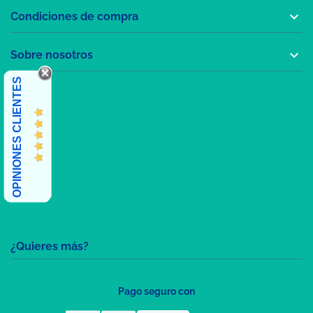

Condiciones de compra

Sobre nosotros
OPINIONES CLIENTES
¿Quieres más?
Pago seguro con