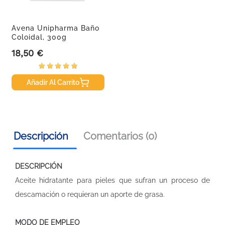
Avena Unipharma Baño
Coloidal, 300g
18,50 €
Precio
Añadir Al Carrito
Descripción
Comentarios (0)
DESCRIPCIÓN
Aceite hidratante para pieles que sufran un proceso de
descamación o requieran un aporte de grasa.
MODO DE EMPLEO