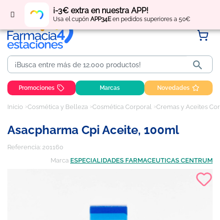
Regístrate
y obtén
puntos
por tus compras
¡-3€ extra en nuestra APP!
Usa el cupón
APP34E
en pedidos superiores a 50€

Promociones
Marcas
Novedades
Inicio
Cosmética y Belleza
Cosmética Corporal
Cremas y Aceites Co
Asacpharma Cpi Aceite, 100ml
Referencia:
201160
Marca
ESPECIALIDADES FARMACEUTICAS CENTRUM