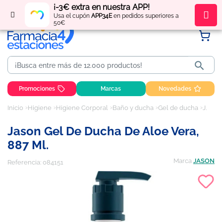
¡-3€ extra en nuestra APP!
Regístrate
y obtén
puntos
por tus compras
Usa el cupón
APP34E
en pedidos superiores a
50€

Promociones
Marcas
Novedades
Inicio
Higiene
Higiene Corporal
Baño y ducha
Gel de ducha
Jason Gel de Ducha de Aloe Vera, 887 ml.
Jason Gel De Ducha De Aloe Vera,
887 Ml.
Marca
JASON
Referencia:
084151