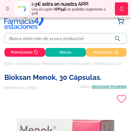
¡-3€ extra en nuestra APP!
Regístrate
y obtén
puntos
por tus compras
Usa el cupón
APP34E
en pedidos superiores a
50€

Promociones
Marcas
Novedades
Inicio
Parafarmacia
Menopausia y menstruación
Menopausia
Bioksan Menok, 30 cápsulas.
Bioksan Menok, 30 Cápsulas.
Marca
BIOKSAN PHARMA
Referencia:
176553