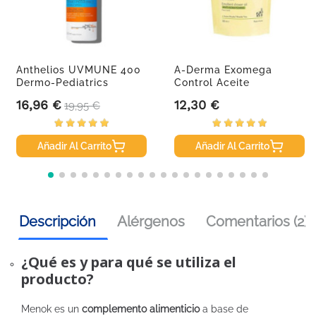
Anthelios UVMUNE 400
A-Derma Exomega
Dermo-Pediatrics
Control Aceite
Spray...
Limpiador...
16,96 €
12,30 €
Precio
Precio base
Precio
19,95 €
Añadir Al Carrito
Añadir Al Carrito
Descripción
Alérgenos
Comentarios (2)
¿Qué es y para qué se utiliza el
producto?
Menok es un
complemento alimenticio
a base de