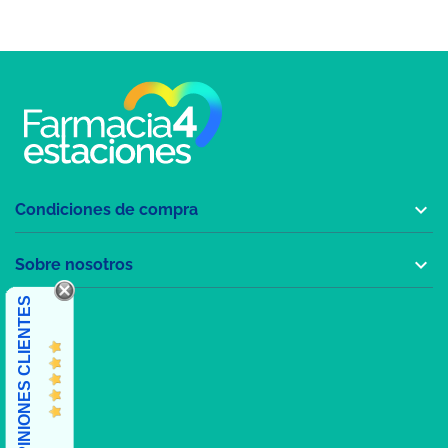

Condiciones de compra

Sobre nosotros
OPINIONES CLIENTES