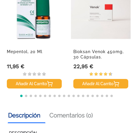
Mepentol, 20 Ml
Bioksan Venok 450mg,
30 Cápsulas.
11,95 €
22,95 €
Precio
Precio
Añadir Al Carrito
Añadir Al Carrito
Descripción
Comentarios (0)