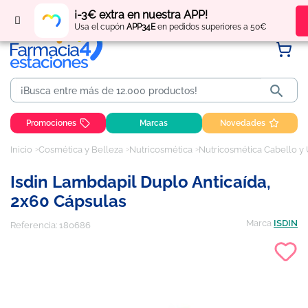
Regístrate
y obtén
puntos
por tus compras
¡-3€ extra en nuestra APP!
Usa el cupón
APP34E
en pedidos superiores a 50€

Promociones
Marcas
Novedades
Inicio
Cosmética y Belleza
Nutricosmética
Nutricosmética Cabello y
Isdin Lambdapil Duplo Anticaída,
2x60 Cápsulas
Marca
ISDIN
Referencia:
180686