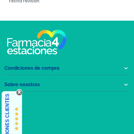
Fecha revisión:

Condiciones de compra

Sobre nosotros
OPINIONES CLIENTES