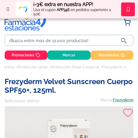
¡-3€ extra en nuestra APP!
Regístrate
y obtén
puntos
por tus compras
Usa el cupón
APP34E
en pedidos superiores a
50€

Promociones
Marcas
Novedades
Inicio
Protección solar
Protección Solar Corporal
Frezyderm Velvet Sunscreen Cuerpo SPF50+, 125ml.
Frezyderm Velvet Sunscreen Cuerpo
SPF50+, 125ml.
Marca
Frezyderm
Referencia:
188757