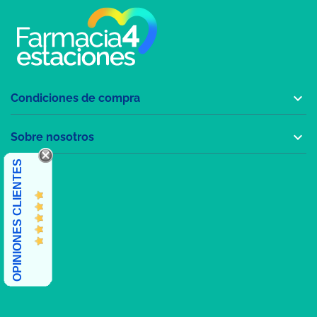

Condiciones de compra

Sobre nosotros
OPINIONES CLIENTES