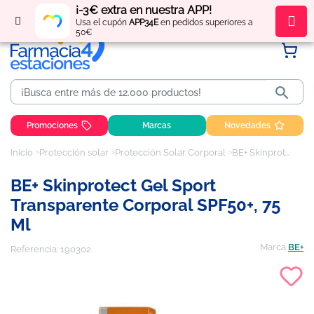
¡-3€ extra en nuestra APP!
Regístrate
y obtén
puntos
por tus compras
Usa el cupón
APP34E
en pedidos superiores a
50€

Promociones
Marcas
Novedades
Inicio
Protección solar
Protección Solar Corporal
BE+ Skinprotect Gel Sport Transparente Corporal SPF50+, 75 ml
BE+ Skinprotect Gel Sport
Transparente Corporal SPF50+, 75
Ml
Marca
BE+
Referencia:
190302