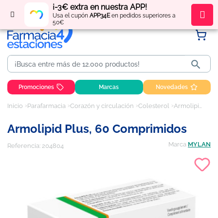
¡-3€ extra en nuestra APP!
Regístrate
y obtén
puntos
por tus compras
Usa el cupón
APP34E
en pedidos superiores a
50€

Promociones
Marcas
Novedades
Inicio
Parafarmacia
Corazón y circulación
Colesterol
Armolipid Plus, 60 comprimidos
Armolipid Plus, 60 Comprimidos
Marca
MYLAN
Referencia:
204804