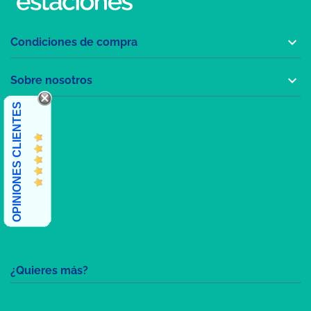

Condiciones de compra

Sobre nosotros
OPINIONES CLIENTES
¿Quieres más?