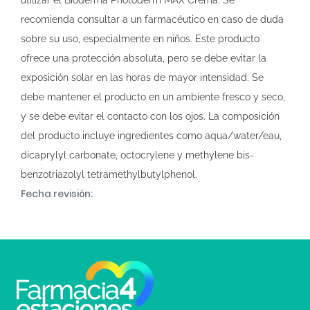
utilizar el Bioderma Photoderm MAX Crema. Se
recomienda consultar a un farmacéutico en caso de duda
sobre su uso, especialmente en niños. Este producto
ofrece una protección absoluta, pero se debe evitar la
exposición solar en las horas de mayor intensidad. Se
debe mantener el producto en un ambiente fresco y seco,
y se debe evitar el contacto con los ojos. La composición
del producto incluye ingredientes como aqua/water/eau,
dicaprylyl carbonate, octocrylene y methylene bis-
benzotriazolyl tetramethylbutylphenol.
Fecha revisión: