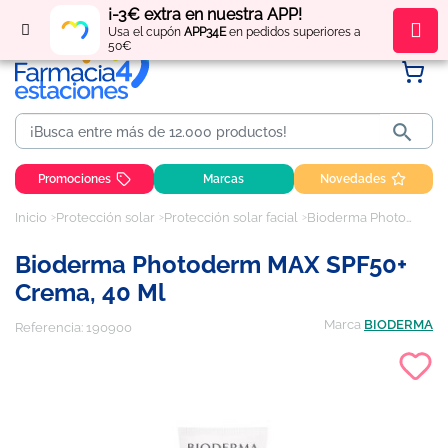
¡-3€ extra en nuestra APP!
Regístrate
y obtén
puntos
por tus compras
Usa el cupón
APP34E
en pedidos superiores a
50€

Promociones
Marcas
Novedades
Inicio
Protección solar
Protección solar facial
Bioderma Photoderm MAX SPF50+ Crema, 40 ml
Bioderma Photoderm MAX SPF50+
Crema, 40 Ml
Marca
BIODERMA
Referencia:
190900