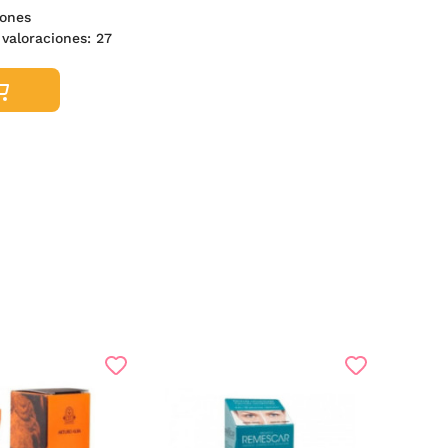
ones
 valoraciones:
27
-2