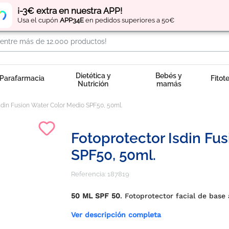
Regístrate
y obtén
puntos
por tus compras
¡-3€ extra en nuestra APP!
Usa el cupón
APP34E
en pedidos superiores a 50€
Dietética y
Bebés y
Parafarmacia
Fitot
Nutrición
mamás
sdin Fusion Water Color Medio SPF50, 50ml.
Fotoprotector Isdin Fu
SPF50, 50ml.
Referencia:
187819
50 ML SPF 50
. Fotoprotector facial de base
Ver descripción completa