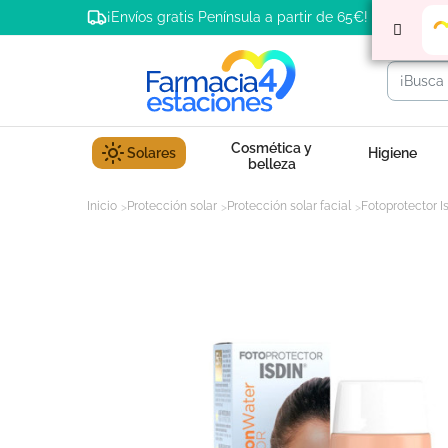
¡Envíos gratis Península a partir de 65€!
Cosmética y
Solares
Higiene
belleza
Inicio
Protección solar
Protección solar facial
Fotoprotector I