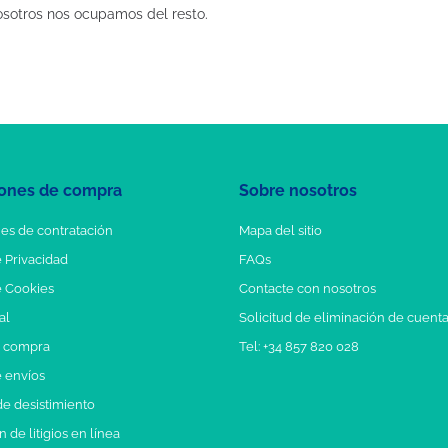
osotros nos ocupamos del resto.
ones de compra
Sobre nosotros
es de contratación
Mapa del sitio
e Privacidad
FAQs
e Cookies
Contacte con nosotros
al
Solicitud de eliminación de cuent
e compra
Tel: +34 857 820 028
e envíos
e desistimiento
 de litigios en línea