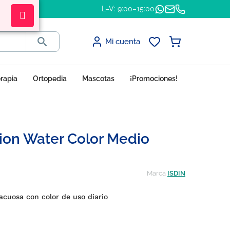
L–V: 9:00–15:00

Mi cuenta
erapia
Ortopedia
Mascotas
¡Promociones!
sion Water Color Medio
Marca
ISDIN
 acuosa con color de uso diario