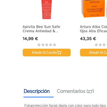
rte+,
Apivita Bee Sun Safe
Arturo Alba Co
Crema Antiedad &...
Ojos Alta Eficac
14,99 €
43,35 €
Precio
Precio
Añadir Al Carrito
Añadir Al Ca
Descripción
Comentarios (27)
Fotoprotección facial diaria con color para todo tip