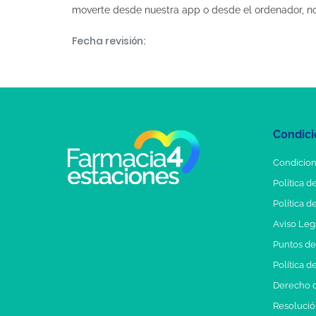
moverte desde nuestra app o desde el ordenador, n
Fecha revisión:
Condici
Condicion
Política d
Política d
Aviso Leg
Puntos d
Política d
Derecho d
Resolución