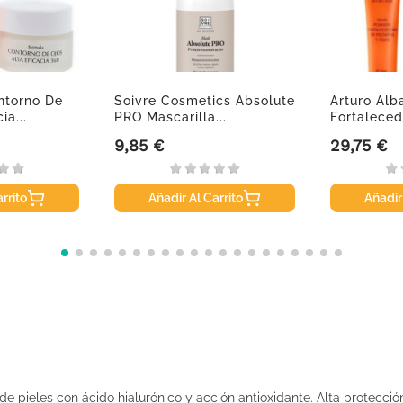
ntorno De
Soivre Cosmetics Absolute
Arturo Al
ia...
PRO Mascarilla...
Fortalece
Pestañas Y.
9,85 €
29,75 €
Precio
Precio
rrito
Añadir Al Carrito
Añadir
o de pieles con ácido hialurónico y acción antioxidante. Alta protec