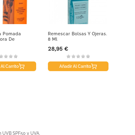
ba Pomada
Remescar Bolsas Y Ojeras.
Aquile
dora De
8 Ml
Compr
..
28,95 €
10,46
Precio
Precio
 Al Carrito
Añadir Al Carrito
A
ción UVB SPF50 y UVA.