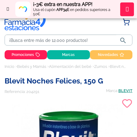
¡-3€ extra en nuestra APP!
Regístrate
y obtén
puntos
por tus compras
Usa el cupón
APP34E
en pedidos superiores a
50€

Promociones
Marcas
Novedades
Inicio
Bebés y Mamás
Alimentación del bebé
Zumos
Blevit noches felices, 150 g
Blevit Noches Felices, 150 G
Marca
BLEVIT
Referencia:
204291