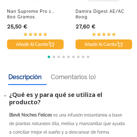
Nan Supreme Pro 1 ,
Damira Digest AE/AC
800 Gramos.
800g.
25,50 €
27,60 €
Precio
Precio
Añadir Al Carrito
Añadir Al Carrito
Descripción
Comentarios (0)
¿Qué es y para qué se utiliza el
producto?
Blevit Noches Felices
es una infusión instantánea a base
de plantas naturales (tila, melisa y manzanilla) que ayuda
a conciliar mejor el sueño y a descansar de forma