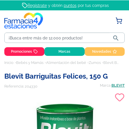
Regístrate
y obtén
puntos
por tus compras

Promociones
Marcas
Novedades
Inicio
Bebés y Mamás
Alimentación del bebé
Zumos
Blevit Barriguitas felices, 150 g
Blevit Barriguitas Felices, 150 G
Marca
BLEVIT
Referencia:
204330