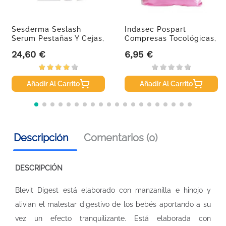
Sesderma Seslash
Indasec Pospart
Serum Pestañas Y Cejas,
Compresas Tocológicas,
5 Ml
12U.
24,60 €
6,95 €
Precio
Precio
Añadir Al Carrito
Añadir Al Carrito
Descripción
Comentarios (0)
DESCRIPCIÓN
Blevit Digest está elaborado con manzanilla e hinojo y
alivian el malestar digestivo de los bebés aportando a su
vez un efecto tranquilizante. Está elaborada con