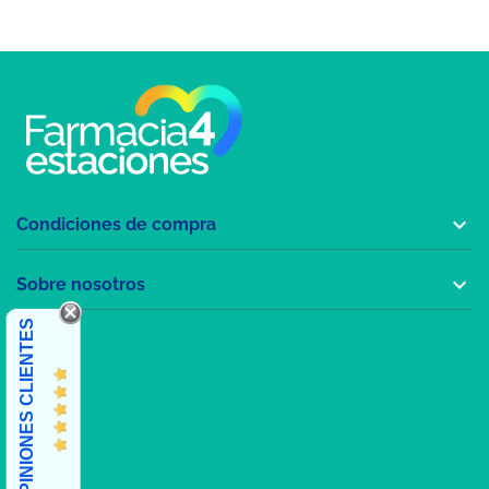

Condiciones de compra

Sobre nosotros
OPINIONES CLIENTES