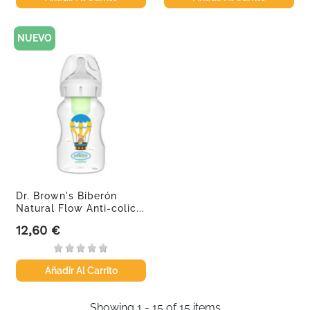
NUEVO
Dr. Brown's Biberón
Natural Flow Anti-colic...
12,60 €
Precio
Añadir Al Carrito
Showing 1 - 15 of 15 items