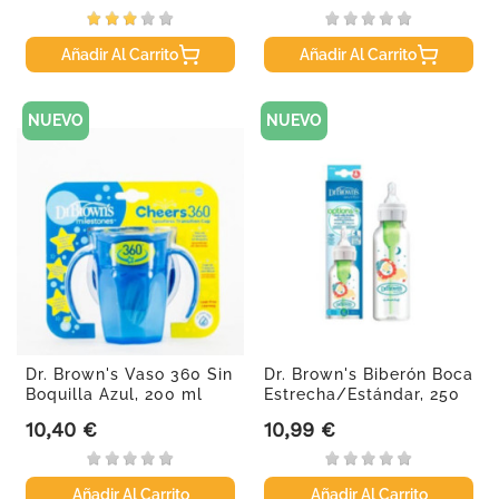
Añadir Al Carrito
Añadir Al Carrito
NUEVO
NUEVO
Dr. Brown's Vaso 360 Sin
Dr. Brown's Biberón Boca
Boquilla Azul, 200 ml
Estrecha/Estándar, 250
ml
10,40 €
10,99 €
Precio
Precio
Añadir Al Carrito
Añadir Al Carrito