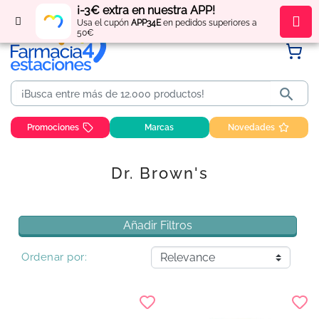
¡-3€ extra en nuestra APP!
Regístrate
y obtén
puntos
por tus compras
Usa el cupón
APP34E
en pedidos superiores a
50€

Promociones
Marcas
Novedades
Dr. Brown's
Añadir Filtros
Ordenar por: