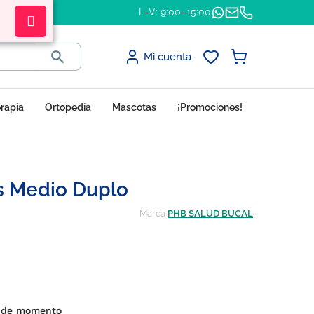
L–V: 9:00–15:00

Mi cuenta
erapia
Ortopedia
Mascotas
¡Promociones!
us Medio Duplo
Marca
PHB SALUD BUCAL
 de momento