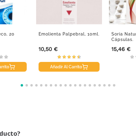
eco, 20
Emolienta Palpebral, 10ml.
Soria Natu
Cápsulas.
10,50 €
15,46 €
Precio
Precio
rrito
Añadir Al Carrito
oducto?