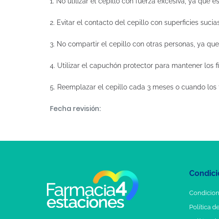
1. No utilizar el cepillo con fuerza excesiva, ya que 
2. Evitar el contacto del cepillo con superficies suc
3. No compartir el cepillo con otras personas, ya q
4. Utilizar el capuchón protector para mantener los f
5. Reemplazar el cepillo cada 3 meses o cuando los f
Fecha revisión:
Condici
Condicion
Política d