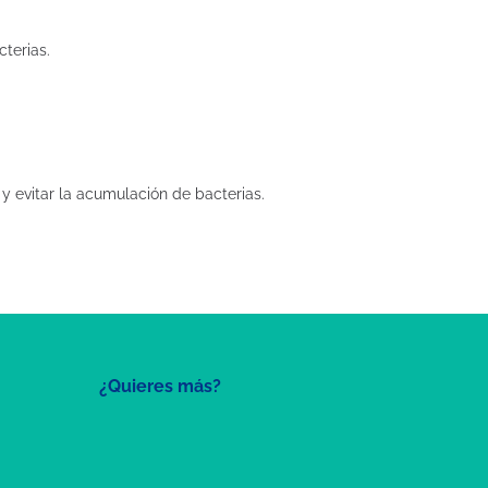
cterias.
y evitar la acumulación de bacterias.
¿Quieres más?