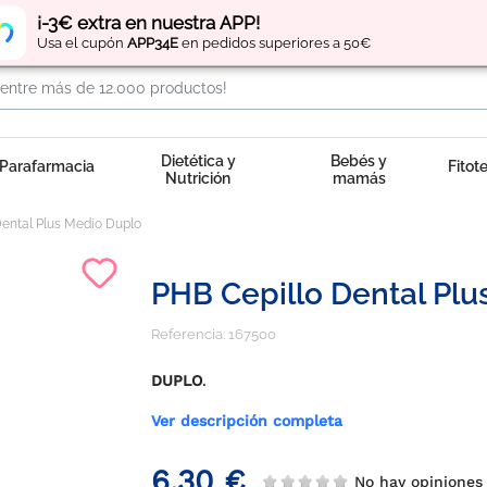
Regístrate
y obtén
puntos
por tus compras
¡-3€ extra en nuestra APP!
Usa el cupón
APP34E
en pedidos superiores a 50€
Dietética y
Bebés y
Parafarmacia
Fitot
Nutrición
mamás
Dental Plus Medio Duplo
PHB Cepillo Dental Pl
Referencia:
167500
DUPLO
.
Ver descripción completa
6,30 €
No hay opiniones