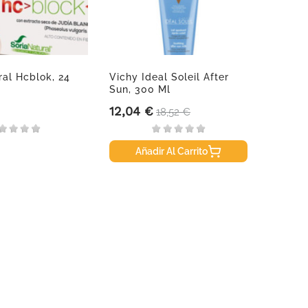
ral Hcblok, 24
Vichy Ideal Soleil After
Marti
Sun, 300 Ml
Despi
40 Ml
12,04 €
29,95
Precio
Precio base
Precio
18,52 €
Añadir Al Carrito
A