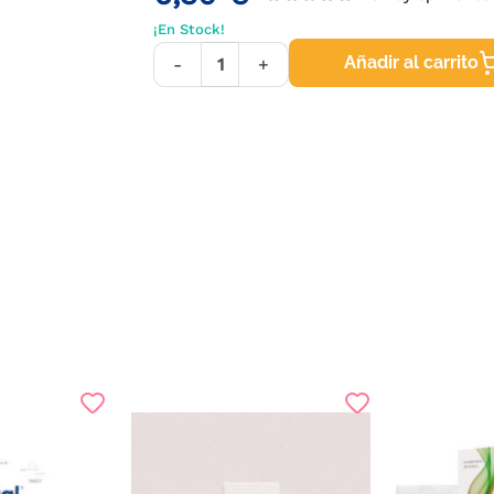
¡En Stock!
Añadir al carrito
-
+