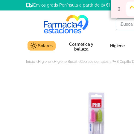
¡Envíos gratis Península a partir de 65€!
Cosmética y
Solares
Higiene
belleza
Inicio
Higiene
Higiene Bucal
Cepillos dentales
PHB Cepillo 