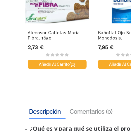
Alecosor Galletas María
Bañoftal Ojo S
Fibra, 165g.
Monodosis.
2,73 €
7,95 €
Precio
Precio
Añadir Al Carrito
Añadir Al Ca
Descripción
Comentarios (0)
¿Qué es y para qué se utiliza el pr