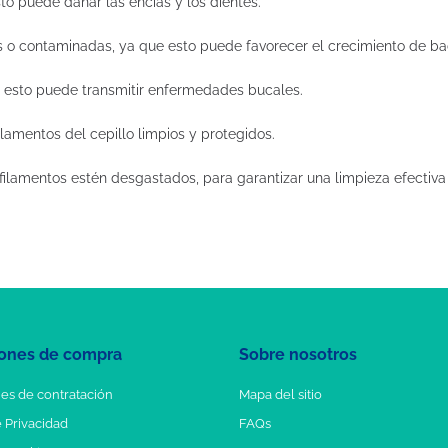
esto puede dañar las encías y los dientes.
ias o contaminadas, ya que esto puede favorecer el crecimiento de ba
ue esto puede transmitir enfermedades bucales.
ilamentos del cepillo limpios y protegidos.
ilamentos estén desgastados, para garantizar una limpieza efectiva 
ones de compra
Sobre nosotros
es de contratación
Mapa del sitio
e Privacidad
FAQs