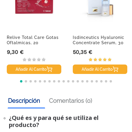
Relive Total Care Gotas
Isdinceutics Hyaluronic
Oftalmicas, 20
Concentrate Serum, 30
Monodosis.
Ml
9,30 €
50,35 €
Precio
Precio
Añadir Al Carrito
Añadir Al Carrito
Descripción
Comentarios (0)
¿Qué es y para qué se utiliza el
producto?