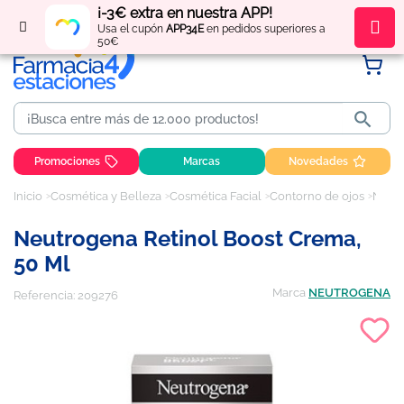
¡-3€ extra en nuestra APP!
Regístrate
y obtén
puntos
por tus compras
Usa el cupón
APP34E
en pedidos superiores a
50€

Promociones
Marcas
Novedades
Inicio
Cosmética y Belleza
Cosmética Facial
Contorno de ojos
Neutrogena Retinol Boost Crema, 50 ml
Neutrogena Retinol Boost Crema,
50 Ml
Marca
NEUTROGENA
Referencia:
209276