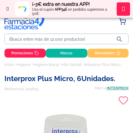
¡-3€ extra en nuestra APP!
Regístrate
y obtén
puntos
por tus compras
Usa el cupón
APP34E
en pedidos superiores a
50€

Promociones
Marcas
Novedades
Inicio
Higiene
Higiene Bucal
Hilo dental
Interprox Plus Micro, 6Unidades.
Interprox Plus Micro, 6Unidades.
Marca
INTERPROX
Referencia:
205633