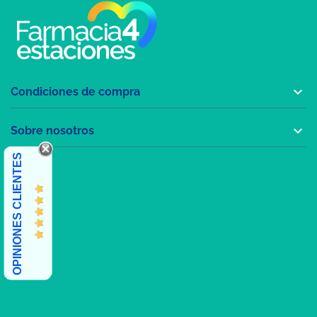

Condiciones de compra

Sobre nosotros
OPINIONES CLIENTES