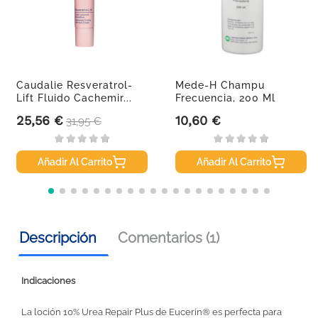
Caudalie Resveratrol-
Mede-H Champu
Lift Fluido Cachemir...
Frecuencia, 200 Ml
25,56 €
10,60 €
Precio
Precio base
Precio
31,95 €
Añadir Al Carrito
Añadir Al Carrito
Descripción
Comentarios (1)
Indicaciones
La loción 10% Urea Repair Plus de Eucerin® es perfecta para