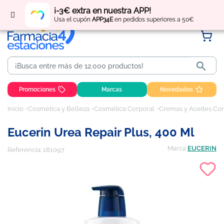
Regístrate
y obtén
puntos
por tus compras
¡-3€ extra en nuestra APP!
Usa el cupón
APP34E
en pedidos superiores a 50€

Promociones
Marcas
Novedades
Inicio
Cosmética y Belleza
Cosmética Corporal
Cremas y Aceites Co
Eucerin Urea Repair Plus, 400 Ml
Marca
EUCERIN
Referencia:
181097