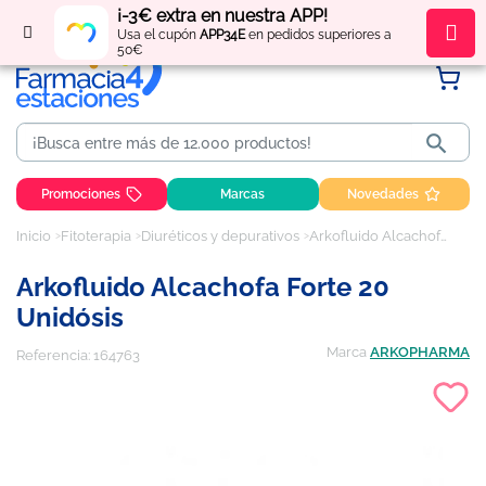
¡-3€ extra en nuestra APP!
Regístrate
y obtén
puntos
por tus compras
Usa el cupón
APP34E
en pedidos superiores a
50€

Promociones
Marcas
Novedades
Inicio
Fitoterapia
Diuréticos y depurativos
Arkofluido Alcachofa Forte 20 unidósis
Arkofluido Alcachofa Forte 20
Unidósis
Marca
ARKOPHARMA
Referencia:
164763