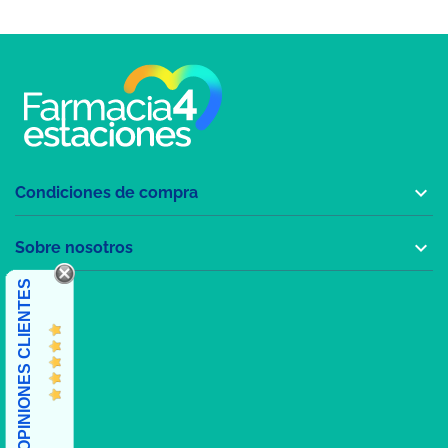

Condiciones de compra

Sobre nosotros
OPINIONES CLIENTES