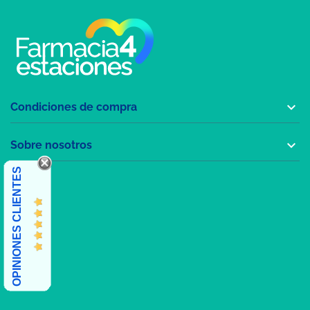

Condiciones de compra

Sobre nosotros
OPINIONES CLIENTES