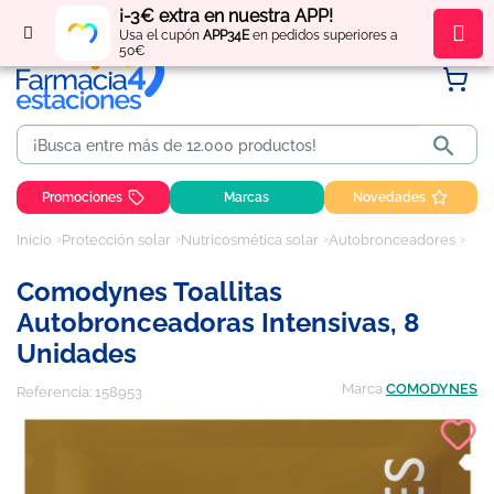
¡-3€ extra en nuestra APP!
Regístrate
y obtén
puntos
por tus compras
Usa el cupón
APP34E
en pedidos superiores a
50€

Promociones
Marcas
Novedades
Inicio
Protección solar
Nutricosmética solar
Autobronceadores
Como
Comodynes Toallitas
Autobronceadoras Intensivas, 8
Unidades
Marca
COMODYNES
Referencia:
158953