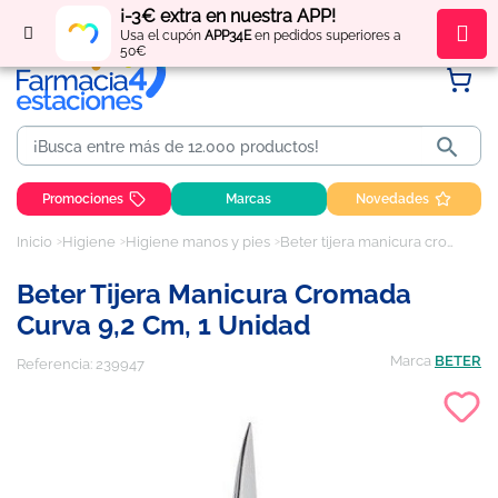
¡-3€ extra en nuestra APP!
Regístrate
y obtén
puntos
por tus compras
Usa el cupón
APP34E
en pedidos superiores a
50€

Promociones
Marcas
Novedades
Inicio
Higiene
Higiene manos y pies
Beter tijera manicura cromada curva 9,2 cm, 1 unidad
Beter Tijera Manicura Cromada
Curva 9,2 Cm, 1 Unidad
Marca
BETER
Referencia:
239947