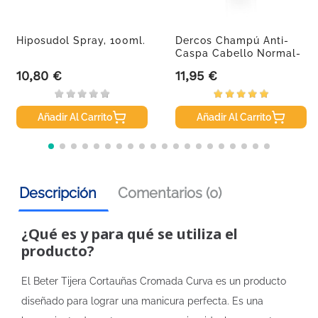
Hiposudol Spray, 100ml.
Dercos Champú Anti-
Caspa Cabello Normal-
Graso,...
10,80 €
11,95 €
Precio
Precio
Añadir Al Carrito
Añadir Al Carrito
Descripción
Comentarios (0)
¿Qué es y para qué se utiliza el
producto?
El Beter Tijera Cortauñas Cromada Curva es un producto
diseñado para lograr una manicura perfecta. Es una