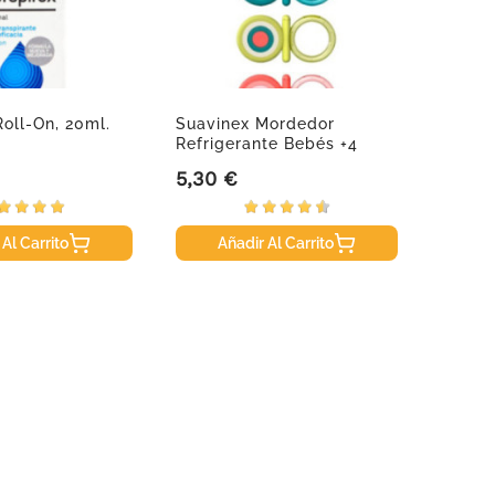
Roll-On, 20ml.
Suavinex Mordedor
Isdin 
Refrigerante Bebés +4
Crema
Meses...
5,30 €
24,95
Precio
Precio
 Al Carrito
Añadir Al Carrito
A