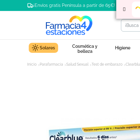
¡Envíos gratis Península a partir de 65€!
Cosmética y
Solares
Higiene
belleza
Inicio
Parafarmacia
Salud Sexual
Test de embarazo
Clearblu