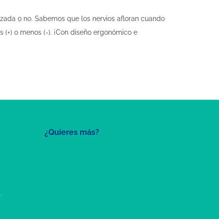
zada o no. Sabemos que los nervios afloran cuando
s (+) o menos (-). ¡Con diseño ergonómico e
¿Quieres más?
a