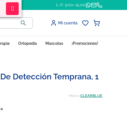
L–V: 9:00–15:00

Mi cuenta
erapia
Ortopedia
Mascotas
¡Promociones!
 De Detección Temprana, 1
Marca
CLEARBLUE
na