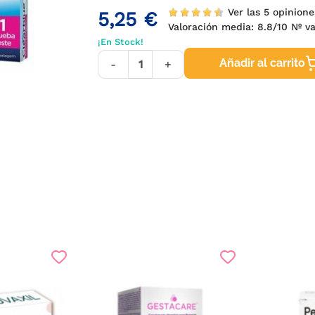
Ver las 5 opinione
5,25 €
Valoración media:
8.8
/10 Nº v
¡En Stock!
Añadir al carrito
-
+