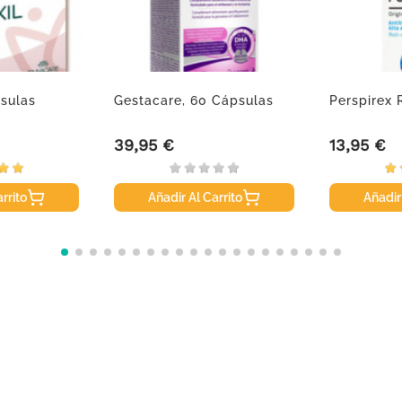
psulas
Gestacare, 60 Cápsulas
Perspirex 
39,95 €
13,95 €
Precio
Precio
rrito
Añadir Al Carrito
Añadir