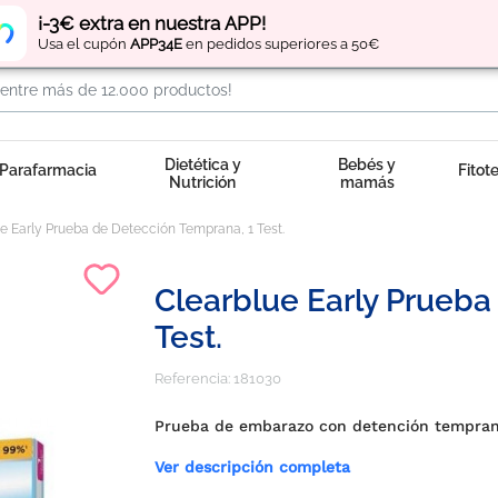
Regístrate
y obtén
puntos
por tus compras
¡-3€ extra en nuestra APP!
Usa el cupón
APP34E
en pedidos superiores a 50€
Dietética y
Bebés y
Parafarmacia
Fitot
Nutrición
mamás
e Early Prueba de Detección Temprana, 1 Test.
Clearblue Early Prueba
Test.
Referencia:
181030
Prueba de embarazo con detención tempra
Ver descripción completa