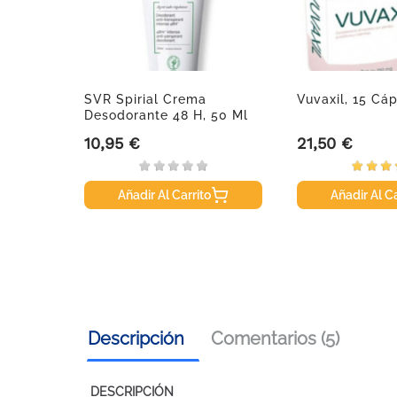
ífrico,
SVR Spirial Crema
Vuvaxil, 15 Cá
Desodorante 48 H, 50 Ml
10,95 €
21,50 €
Precio
Precio
Añadir Al Carrito
Añadir Al Ca
Descripción
Comentarios (5)
DESCRIPCIÓN