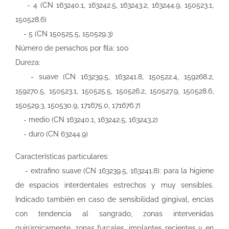
- 4 (CN 163240.1, 163242.5, 163243.2, 163244.9, 150523.1,
150528.6)
- 5 (CN 150525.5, 150529.3)
Número de penachos por fila: 100
Dureza:
- suave (CN 163239.5, 163241.8, 150522.4, 159268.2,
159270.5, 150523.1, 150525.5, 150526.2, 150527.9, 150528.6,
150529.3, 150530.9, 171675.0, 171676.7)
- medio (CN 163240.1, 163242.5, 163243.2)
- duro (CN 63244.9)
Características particulares:
- extrafino suave (CN 163239.5, 163241.8): para la higiene
de espacios interdentales estrechos y muy sensibles.
Indicado también en caso de sensibilidad gingival, encías
con tendencia al sangrado, zonas intervenidas
quirúrgicamente, zonas furcales, implantes recientes y en