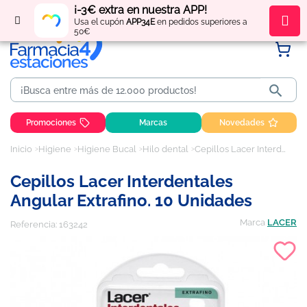
¡-3€ extra en nuestra APP!
Regístrate
y obtén
puntos
por tus compras
Usa el cupón
APP34E
en pedidos superiores a
50€

Promociones
Marcas
Novedades
Inicio
Higiene
Higiene Bucal
Hilo dental
Cepillos Lacer Interdentales angular extrafino. 10 unidades
Cepillos Lacer Interdentales
Angular Extrafino. 10 Unidades
Marca
LACER
Referencia:
163242