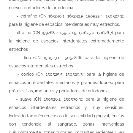
nuevos portadores de ortodoncia.
- extrafino (CN 163240.1, 163242.5, 150522.4, 150527.9):
para la higiene de espacios interdentales muy estrechos.
- ultrafino (CN 159268.2, 159270.5, 171675.0, 171676.7): para
la higiene de espacios interdentales extremadamente
estrechos
- fino (CN 150523.1, 150528.6): para la higiene de
espacios interdentales estrechos
- cónico (CN 150525.5, 150529.3): para la higiene de
espacios interdentales medianos y grandes. Idóneo para
prótesis fijas, implantes y portadores de ortodoncia
- suave (CN 150526.2, 150530.9): para la higiene de
espacios interdentales estrechos y muy sensibles.
Indicado también en casos de sensibilidad gingival, encías
con tendencia al sangrado, zonas intervenidas
quirúrgicamente, zonas furcales, implantes recientes y en