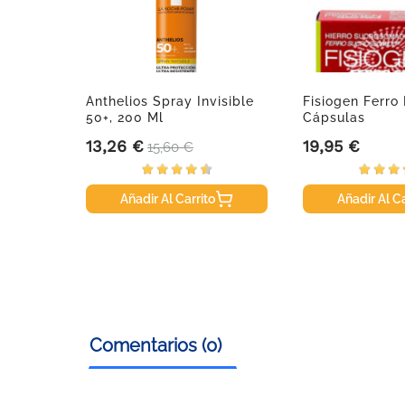
Anthelios Spray Invisible
Fisiogen Ferro
50+, 200 Ml
Cápsulas
13,26 €
19,95 €
Precio
Precio base
Precio
15,60 €
Añadir Al Carrito
Añadir Al Ca
Comentarios (0)