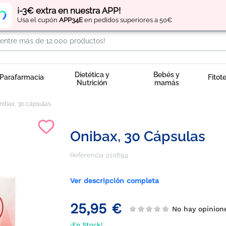
Regístrate
y obtén
puntos
por tus compras
¡-3€ extra en nuestra APP!
Usa el cupón
APP34E
en pedidos superiores a 50€
Dietética y
Bebés y
Parafarmacia
Fitot
Nutrición
mamás
nibax, 30 cápsulas
Onibax, 30 Cápsulas
Referencia:
210694
Ver descripción completa
25,95 €
No hay opinio
¡En Stock!