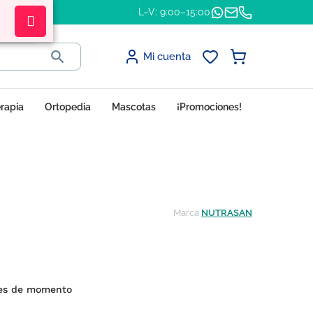
L–V: 9:00–15:00

Mi cuenta
erapia
Ortopedia
Mascotas
¡Promociones!
Marca
NUTRASAN
nes de momento