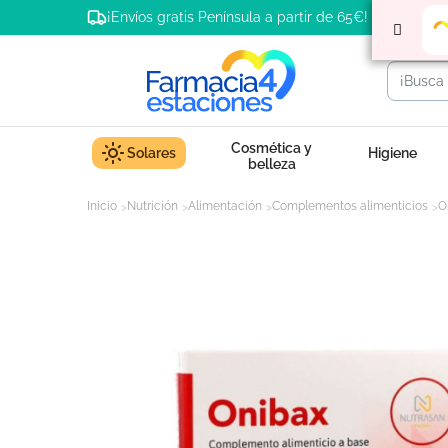
¡Envíos gratis Península a partir de 65€!
Cosmética y
Solares
Higiene
belleza
Inicio
Nutrición
Alimentación
Complementos alimenticios
O