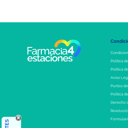
Condici
Condicion
Política d
Política d
Aviso Leg
Puntos d
Política d
Derecho d
Resolución
Formulari