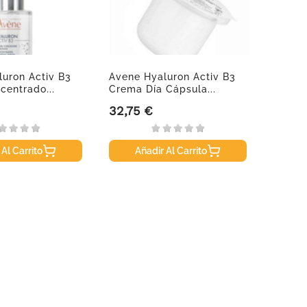
uron Activ B3
Avene Hyaluron Activ B3
Omnip
entrado...
Crema Día Cápsula...
Tela R
32,75 €
2,20 
Precio
Precio
 Al Carrito
Añadir Al Carrito
A