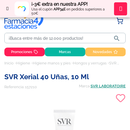
¡-3€ extra en nuestra APP!
Regístrate
y obtén
puntos
por tus compras
Usa el cupón
APP34E
en pedidos superiores a
50€

Promociones
Marcas
Novedades
Inicio
Higiene
Higiene manos y pies
Hongos y verrugas
SVR Xerial 40 Uñas, 10 ml
SVR Xerial 40 Uñas, 10 Ml
Marca
SVR LABORATOIRE
Referencia:
157210