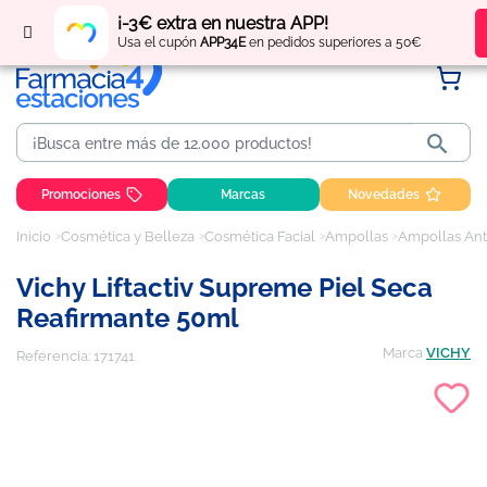
Regístrate
y obtén
puntos
por tus compras
¡-3€ extra en nuestra APP!
Usa el cupón
APP34E
en pedidos superiores a 50€

Promociones
Marcas
Novedades
Inicio
Cosmética y Belleza
Cosmética Facial
Ampollas
Ampollas Ant
Vichy Liftactiv Supreme Piel Seca
Reafirmante 50ml
Marca
VICHY
Referencia:
171741