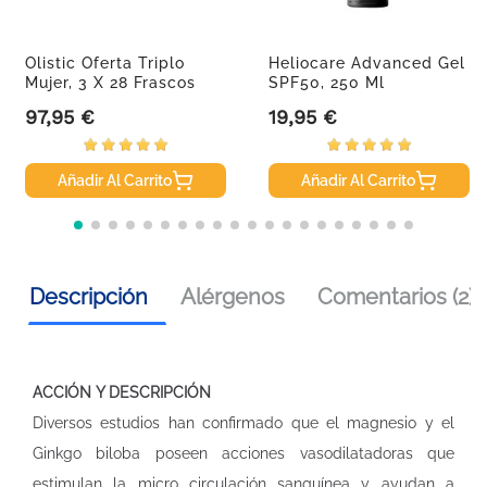
Olistic Oferta Triplo
Heliocare Advanced Gel
Mujer, 3 X 28 Frascos
SPF50, 250 Ml
97,95 €
19,95 €
Precio
Precio
Añadir Al Carrito
Añadir Al Carrito
Descripción
Alérgenos
Comentarios (2)
ACCIÓN Y DESCRIPCIÓN
Diversos estudios han confirmado que el magnesio y el
Ginkgo biloba poseen acciones vasodilatadoras que
estimulan la micro circulación sanguínea y ayudan a