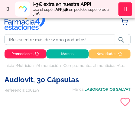
¡-3€ extra en nuestra APP!
Regístrate
y obtén
puntos
por tus compras
Usa el cupón
APP34E
en pedidos superiores a
50€

Promociones
Marcas
Novedades
Inicio
Nutrición
Alimentación
Complementos alimenticios
Audiovit, 30 cápsulas
Audiovit, 30 Cápsulas
Marca
LABORATORIOS SALVAT
Referencia:
166149